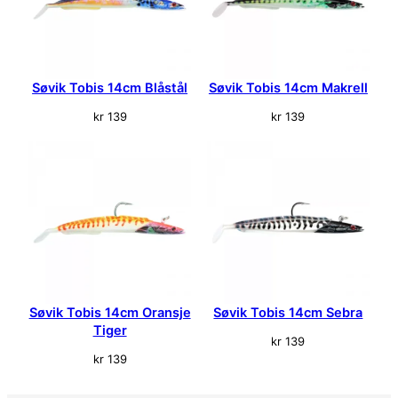
r
a
n
t
Søvik Tobis 14cm Blåstål
Søvik Tobis 14cm Makrell
a
l
kr
139
kr
139
l
Søvik Tobis 14cm Oransje
Søvik Tobis 14cm Sebra
Tiger
kr
139
kr
139