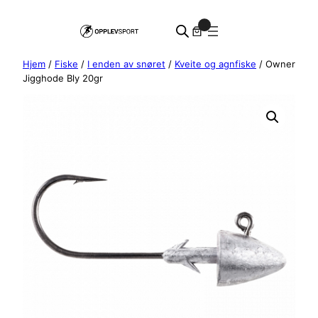
Hopp
0
til
innhold
Hjem
/
Fiske
/
I enden av snøret
/
Kveite og agnfiske
/ Owner
Jigghode Bly 20gr