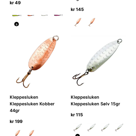
kr
49
kr
145
+
Kleppesluken
Kleppesluken
Kleppesluken Kobber
Kleppesluken Sølv 15gr
44gr
kr
115
kr
199
+