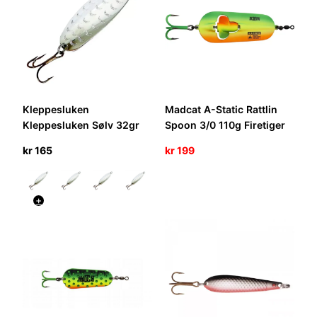
Kleppesluken
Madcat A-Static Rattlin
Kleppesluken Sølv 32gr
Spoon 3/0 110g Firetiger
kr
165
kr
199
+