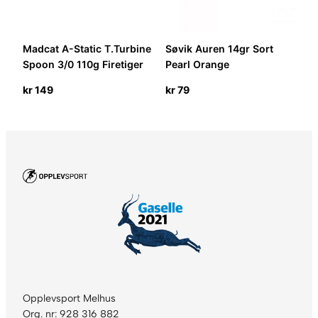
Madcat A-Static T.Turbine
Søvik Auren 14gr Sort
Spoon 3/0 110g Firetiger
Pearl Orange
kr
149
kr
79
Opplevsport Melhus
Org. nr: 928 316 882