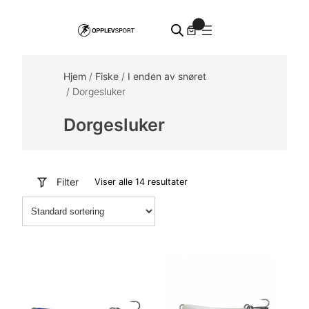
Hopp
0
til
innhold
Hjem
/
Fiske
/
I enden av snøret
/ Dorgesluker
Dorgesluker
Filter
Viser alle 14 resultater