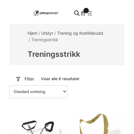
Hopp
0
til
innhold
Hjem
/
Utstyr
/
Trening og Kosttilskudd
/ Treningsstrikk
Treningsstrikk
Filter
Viser alle 6 resultater