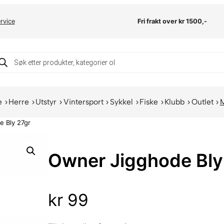
rvice
Fri frakt over kr 1500,-
oducts
arch
e
Herre
Utstyr
Vintersport
Sykkel
Fiske
Klubb
Outlet
 Bly 27gr
Owner Jigghode Bly
kr
99