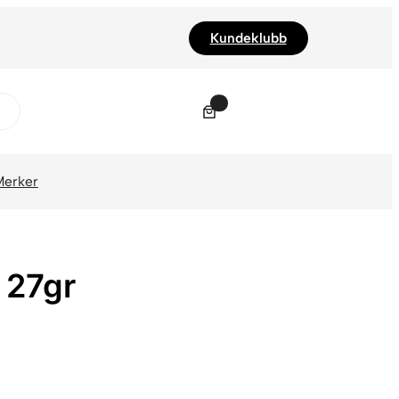
Kundeklubb
0
Merker
 27gr