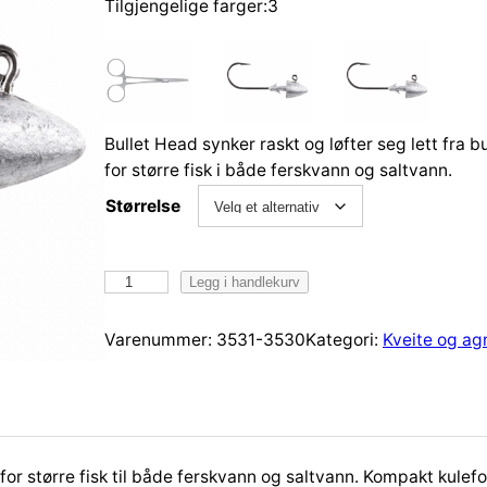
Tilgjengelige farger:3
Bullet Head synker raskt og løfter seg lett fra 
for større fisk i både ferskvann og saltvann.
Størrelse
O
Legg i handlekurv
w
n
Varenummer:
3531-3530
Kategori:
Kveite og ag
e
r
J
i
g
for større fisk til både ferskvann og saltvann. Kompakt kulef