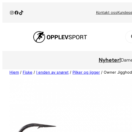
Hopp
Instagram
Facebook
TikTok
til
Kontakt oss
Kundese
innhold
Pr
se
Nyheter!
Dam
Hjem
/
Fiske
/
I enden av snøret
/
Pilker og jigger
/ Owner Jigghode