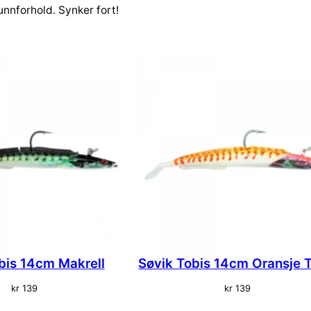
g
unnforhold. Synker fort!
h
o
d
e
B
l
y
2
7
g
r
a
n
t
a
bis 14cm Makrell
Søvik Tobis 14cm Oransje T
l
l
kr
139
kr
139