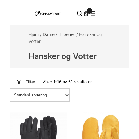
Hopp
0
til
innhold
Hjem
/
Dame
/
Tilbehør
/ Hansker og
Votter
Hansker og Votter
Filter
Viser 1–16 av 61 resultater