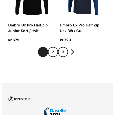
Umbro Ux Pro Half Zip
Umbro Ux Pro Half Zip
Junior Sort / Hvit
Usx Blå / Gul
kr
679
kr
729
1
2
3