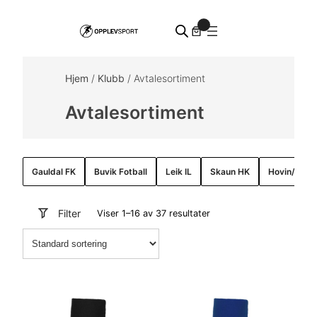
Hopp
0
til
innhold
Hjem
/
Klubb
/ Avtalesortiment
Avtalesortiment
Gauldal FK
Buvik Fotball
Leik IL
Skaun HK
Hovin/Trøn
Filter
Viser 1–16 av 37 resultater