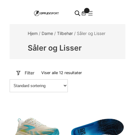
Hopp
0
til
innhold
Hjem
/
Dame
/
Tilbehør
/ Såler og Lisser
Såler og Lisser
Filter
Viser alle 12 resultater