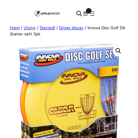
Hopp
0
til
innhold
Hjem
/
Utstyr
/
Discgolf
/
Driver discer
/ Innova Disc Golf DX
Starter sett 3pk