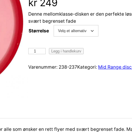
kr
249
Denne mellomklasse-disken er den perfekte løsn
svært begrenset fade
Størrelse
I
Legg i handlekurv
n
n
Varenummer:
238-237
Kategori:
Mid Range disc
o
v
a
C
h
a
m
p
i
r alle som ønsker en rett flyer med svært begrenset fade. Ma