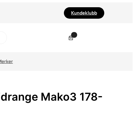
Kundeklubb
0
Merker
idrange Mako3 178-