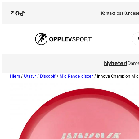
Hopp
Instagram
Facebook
TikTok
til
Kontakt oss
Kundese
innhold
Pr
se
Nyheter!
Dam
Hjem
/
Utstyr
/
Discgolf
/
Mid Range discer
/ Innova Champion Mi