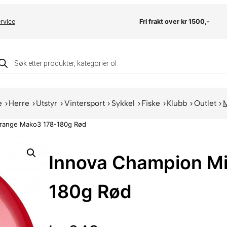
rvice
Fri frakt over kr 1500,-
oducts
arch
e
Herre
Utstyr
Vintersport
Sykkel
Fiske
Klubb
Outlet
drange Mako3 178-180g Rød
Innova Champion M
180g Rød