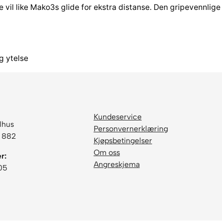
o
re vil like Mako3s glide for ekstra distanse. Den gripevennlig
n
M
i
d
g ytelse
r
a
n
g
e
Kundeservice
lhus
M
Personvernerklæring
6 882
a
Kjøpsbetingelser
k
Om oss
r:
o
Angreskjema
05
3
1
7
8
-