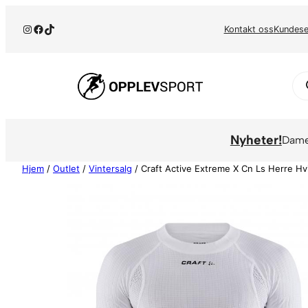
Hopp
Instagram
Facebook
TikTok
til
Kontakt oss
Kundese
innhold
Pr
se
Nyheter!
Dam
Hjem
/
Outlet
/
Vintersalg
/ Craft Active Extreme X Cn Ls Herre Hv