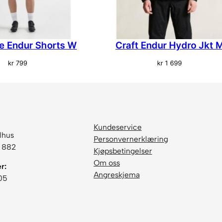
s
H
e
r
re Endur Shorts W
Craft Endur Hydro Jkt 
r
e
kr
799
kr
1 699
H
v
i
t
a
Kundeservice
n
lhus
Personvernerklæring
t
6 882
Kjøpsbetingelser
a
Om oss
r:
l
Angreskjema
05
l