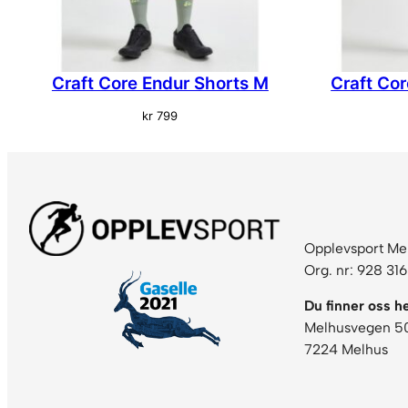
Craft Core Endur Shorts M
Craft Co
kr
799
Opplevsport Me
Org. nr: 928 31
Du finner oss he
Melhusvegen 5
7224 Melhus