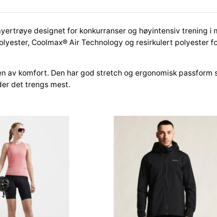
t
A
ertrøye designet for konkurranser og høyintensiv trening i m
c
yester, Coolmax® Air Technology og resirkulert polyester for
t
i
v
elsen av komfort. Den har god stretch og ergonomisk passform
e
der det trengs mest.
E
x
t
r
e
m
e
X
C
n
L