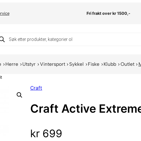
rvice
Fri frakt over kr 1500,-
oducts
arch
e
Herre
Utstyr
Vintersport
Sykkel
Fiske
Klubb
Outlet
it
Craft
Craft Active Extrem
kr
699