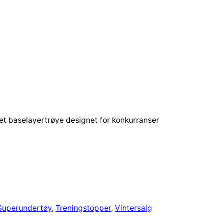
et baselayertrøye designet for konkurranser
Superundertøy
, 
Treningstopper
, 
Vintersalg