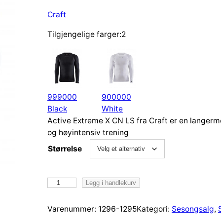
Craft
Tilgjengelige farger:2
999000
900000
Black
White
Active Extreme X CN LS fra Craft er en langerm
og høyintensiv trening
Størrelse
C
Legg i handlekurv
r
a
Varenummer:
1296-1295
Kategori:
Sesongsalg
, 
f