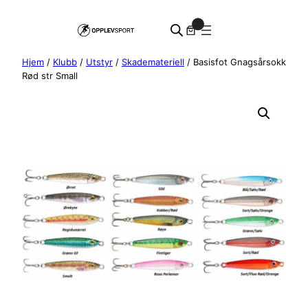
Hopp
0
til
innhold
Hjem
/
Klubb
/
Utstyr
/
Skademateriell
/ Basisfot Gnagsårsokk
Rød str Small