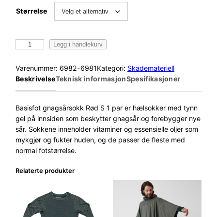
Størrelse
B
Legg i handlekurv
a
s
Varenummer:
6982-6981
Kategori:
Skademateriell
i
Beskrivelse
Teknisk informasjon
Spesifikasjoner
s
f
o
Basisfot gnagsårsokk Rød S 1 par er hælsokker med tynn
t
gel på innsiden som beskytter gnagsår og forebygger nye
G
sår. Sokkene inneholder vitaminer og essensielle oljer som
n
mykgjør og fukter huden, og de passer de fleste med
a
normal fotstørrelse.
g
Relaterte produkter
s
å
r
s
o