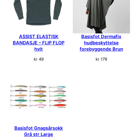
k
k
R
ø
d
ASSIST ELASTISK
Basisfot Dermafix
s
BANDASJE – FLIP FLOP
hudbeskyttelse
t
hvit
forebyggende Brun
r
kr
49
kr
179
S
m
a
l
l
a
n
t
a
l
Basisfot Gnagsårsokk
l
Grå str Large