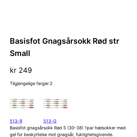
Basisfot Gnagsårsokk Rød str
Small
kr
249
Tilgjengelige farger:2
513-R
513-G
Basisfot gnagsårsokk Rød S (30-38) 1par hælsokker med
gel for beskyttelse mot gnagsår, fuktighetsgivende.