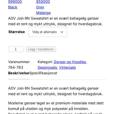
999000
950000
Black
Grey
Melange
ADV Join RN Sweatshirt er en svært behagelig genser
med et rent og mykt uttrykk, designet for hverdagsbruk.
Størrelse
C
Legg i handlekurv
r
a
Varenummer:
Kategori:
Genser og Hoodies
, 
f
764-763
Sesongsalg
, 
Vintersalg
t
Beskrivelse
Spesifikasjoner
A
d
v
ADV Join RN Sweatshirt er en svært behagelig genser
J
med et rent og mykt uttrykk, designet for hverdagsbruk.
o
Moderne genser laget av et premium-materiale med slett
i
bomull på utsiden og myk polyester på innsiden.
n