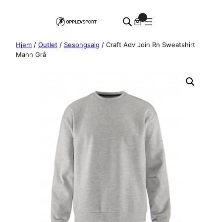
Hopp
0
til
innhold
Hjem
/
Outlet
/
Sesongsalg
/ Craft Adv Join Rn Sweatshirt
Mann Grå