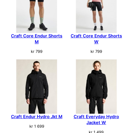
n
t
a
l
l
Craft Core Endur Shorts
Craft Core Endur Shorts
M
W
kr
799
kr
799
Craft Endur Hydro Jkt M
Craft Everyday Hydro
Jacket W
kr
1 699
kr
1 499