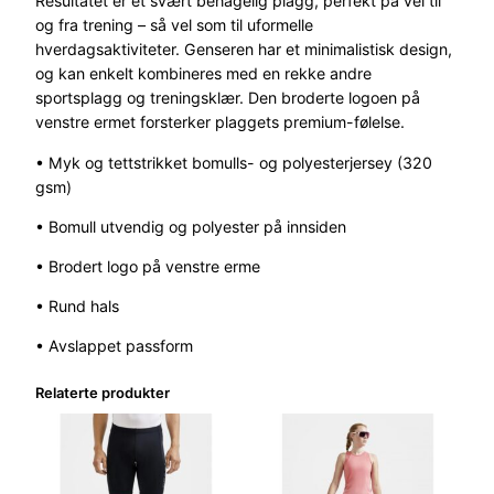
Resultatet er et svært behagelig plagg, perfekt på vei til
R
og fra trening – så vel som til uformelle
n
hverdagsaktiviteter. Genseren har et minimalistisk design,
S
og kan enkelt kombineres med en rekke andre
w
sportsplagg og treningsklær. Den broderte logoen på
e
venstre ermet forsterker plaggets premium-følelse.
a
t
• Myk og tettstrikket bomulls- og polyesterjersey (320
s
gsm)
h
• Bomull utvendig og polyester på innsiden
i
r
• Brodert logo på venstre erme
t
M
• Rund hals
a
• Avslappet passform
n
n
Relaterte produkter
G
r
å
a