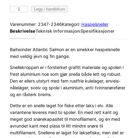
L
Legg i handlekurv
a
w
Varenummer:
2347-2346
Kategori:
Haspelsneller
s
Beskrivelse
Teknisk informasjon
Spesifikasjoner
o
n
B
Baitwinder Atlantic Salmon er en smekker haspelsnelle
a
med veldig jevn og fin gange.
i
Snellekroppen er i forsterket grafitt materiale og spolen i
t
frest aluminium noe som gjør snella både lett og robust.
w
Den er ellers utstyrt med fem rustfrie kulelager, enveis-
i
nålelager, sveiv og spole i aluminium, anti-tvinnsnørefører
n
og en råsterk brems.
d
e
Dette er en snelle laget for fiske etter laks i elv. Alle
r
variantene leveres med to spoler. En med rett kant og
A
meget god snørekapasitet til monofilament, og en med
S
avrundet kant med plass til litt mindre snøre til
5
multifilament. Snellene er laget for laksefiske, men det er
0