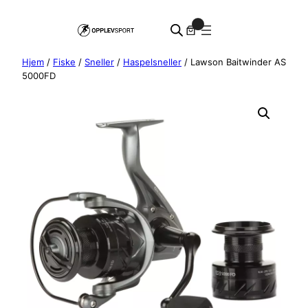
Hopp
0
til
innhold
Hjem
/
Fiske
/
Sneller
/
Haspelsneller
/ Lawson Baitwinder AS
5000FD