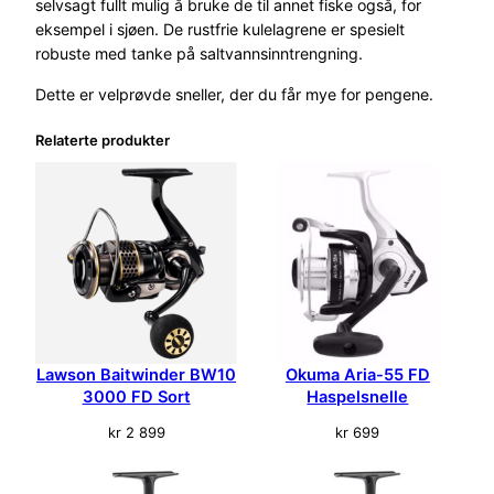
selvsagt fullt mulig å bruke de til annet fiske også, for
0
eksempel i sjøen. De rustfrie kulelagrene er spesielt
0
robuste med tanke på saltvannsinntrengning.
F
Dette er velprøvde sneller, der du får mye for pengene.
D
a
Relaterte produkter
n
t
a
l
l
Lawson Baitwinder BW10
Okuma Aria-55 FD
3000 FD Sort
Haspelsnelle
kr
2 899
kr
699