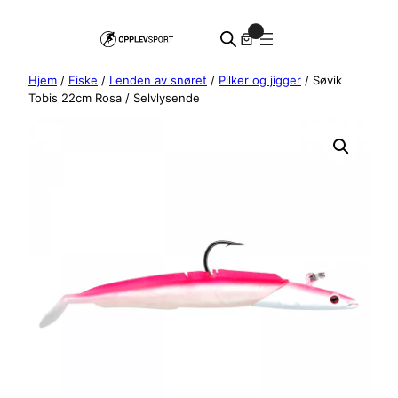
Hopp
0
til
innhold
Hjem
/
Fiske
/
I enden av snøret
/
Pilker og jigger
/ Søvik
Tobis 22cm Rosa / Selvlysende