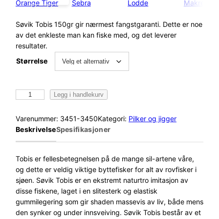
Orange Tiger
Sebra
Lodde
Makrell
Søvik Tobis 150gr gir nærmest fangstgaranti. Dette er noe
av det enkleste man kan fiske med, og det leverer
resultater.
Størrelse
S
Legg i handlekurv
ø
v
Varenummer:
3451-3450
Kategori:
Pilker og jigger
i
Beskrivelse
Spesifikasjoner
k
T
o
Tobis er fellesbetegnelsen på de mange sil-artene våre,
b
og dette er veldig viktige byttefisker for alt av rovfisker i
i
sjøen. Søvik Tobis er en ekstremt naturtro imitasjon av
s
disse fiskene, laget i en slitesterk og elastisk
2
gummilegering som gir shaden massevis av liv, både mens
2
den synker og under innsveiving. Søvik Tobis består av et