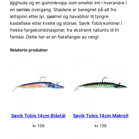
c
jigghode og en gummikropp som smelter inn i hverandre i
m
en sømløs overgang. Shadene er beregnet på alt fra
R
lettspinn etter lyr, sjøørret og havabbor til tyngre
o
kastefiske etter kveite og storsei. Søvik Tobis kommer i
s
frekke fargekombinasjoner, fra ekstremt naturtro til fri
a
fantasi. Dette her er en fiskefanger av rang!
/
Relaterte produkter
S
e
l
v
l
y
s
e
n
d
Søvik Tobis 14cm Blåstål
Søvik Tobis 14cm Makrell
e
a
kr
139
kr
139
n