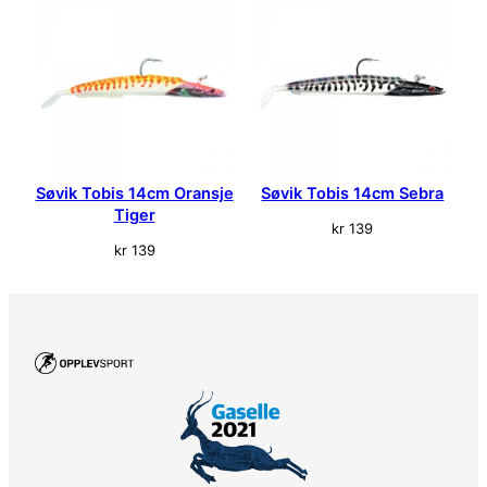
t
a
l
l
Søvik Tobis 14cm Oransje
Søvik Tobis 14cm Sebra
Tiger
kr
139
kr
139