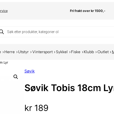
rvice
Fri frakt over kr 1500,-
oducts
arch
e
Herre
Utstyr
Vintersport
Sykkel
Fiske
Klubb
Outlet
m Lyr
Søvik
Søvik Tobis 18cm Ly
kr
189