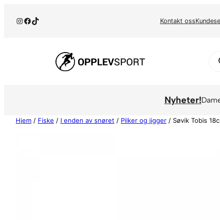
Hopp
Instagram
Facebook
TikTok
til
Kontakt oss
Kundese
innhold
Pr
se
Nyheter!
Dam
Hjem
/
Fiske
/
I enden av snøret
/
Pilker og jigger
/ Søvik Tobis 18c