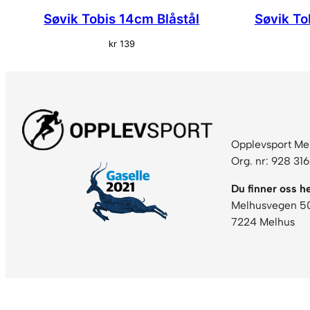
Søvik Tobis 14cm Blåstål
Søvik To
kr
139
Opplevsport Me
Org. nr: 928 31
Du finner oss he
Melhusvegen 5
7224 Melhus