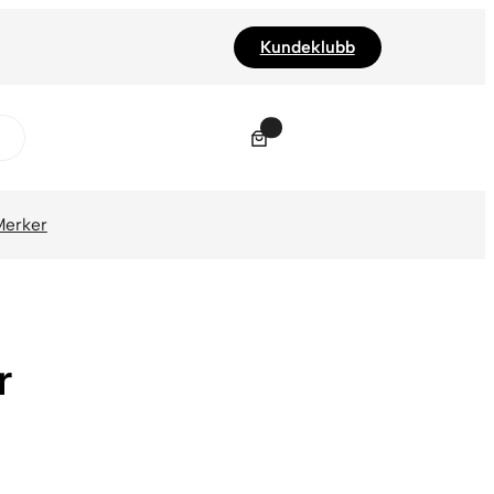
Kundeklubb
0
Merker
r