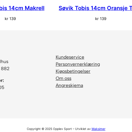
bis 14cm Makrell
Søvik Tobis 14cm Oransje T
kr
139
kr
139
Kundeservice
lhus
Personvernerklæring
6 882
Kjøpsbetingelser
Om oss
r:
Angreskjema
05
Copyright © 2025 Opplev Sport – Utviklet av
Maksimer