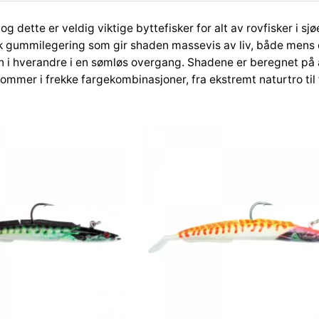
T
 dette er veldig viktige byttefisker for alt av rovfisker i sj
o
stisk gummilegering som gir shaden massevis av liv, både mens
b
i hverandre i en sømløs overgang. Shadene er beregnet på alt
i
 kommer i frekke fargekombinasjoner, fra ekstremt naturtro til 
s
1
8
c
m
L
y
r
a
n
t
a
l
l