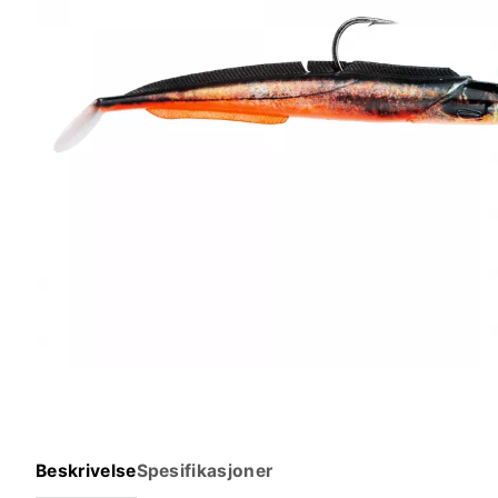
Makrell
Lyr
Rosa/Selvlysende
Beskrivelse
Spesifikasjoner