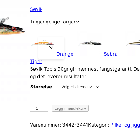
Søvik
Tilgjengelige farger:7
Blåstål
Orange
Sebra
Tiger
Søvik Tobis 90gr gir nærmest fangstgaranti. De
og det leverer resultater.
Størrelse
S
Legg i handlekurv
ø
v
Varenummer:
3442-3441
Kategori:
Pilker og jig
i
k