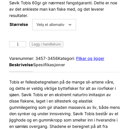
Søvik Tobis 60gr gir nærmest fangstgaranti. Dette er noe
av det enkleste man kan fiske med, og det leverer
resultater.
Størrelse
S
Legg i handlekurv
ø
v
Varenummer:
3457-3456
Kategori:
Pilker og jigger
i
Beskrivelse
Spesifikasjoner
k
T
o
Tobis er fellesbetegnelsen på de mange sil-artene våre,
b
og dette er veldig viktige byttefisker for alt av rovfisker i
i
sjøen. Søvik Tobis er en ekstremt naturtro imitasjon av
s
disse fiskene, laget i en slitesterk og elastisk
1
gummilegering som gir shaden massevis av liv, både mens
6
den synker og under innsveiving. Søvik Tobis består av et
c
jigghode og en gummikropp som smelter inn i hverandre i
m
en sømløs overgang. Shadene er beregnet på alt fra