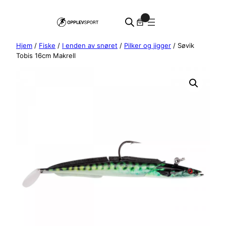
Hopp
0
til
innhold
Hjem
/
Fiske
/
I enden av snøret
/
Pilker og jigger
/ Søvik
Tobis 16cm Makrell