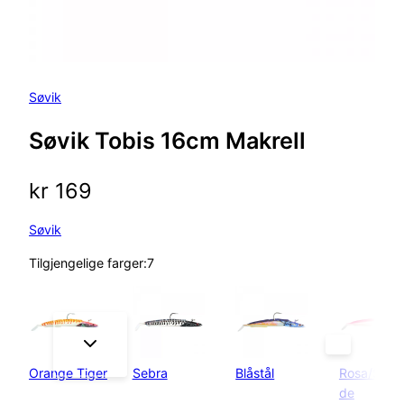
Søvik
Søvik Tobis 16cm Makrell
kr
169
Søvik
Tilgjengelige farger:7
Orange Tiger
Sebra
Blåstål
Rosa/Selvl
de