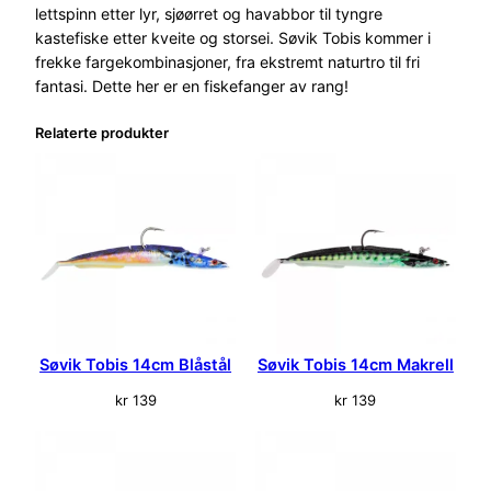
M
lettspinn etter lyr, sjøørret og havabbor til tyngre
a
kastefiske etter kveite og storsei. Søvik Tobis kommer i
k
frekke fargekombinasjoner, fra ekstremt naturtro til fri
r
fantasi. Dette her er en fiskefanger av rang!
e
Relaterte produkter
l
l
a
n
t
a
l
l
Søvik Tobis 14cm Blåstål
Søvik Tobis 14cm Makrell
kr
139
kr
139