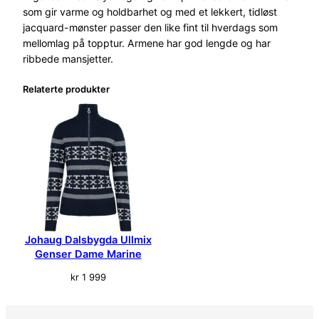
s
som gir varme og holdbarhet og med et lekkert, tidløst
b
jacquard-mønster passer den like fint til hverdags som
y
mellomlag på topptur. Armene har god lengde og har
g
ribbede mansjetter.
d
Relaterte produkter
a
U
l
l
m
i
x
G
e
n
Johaug Dalsbygda Ullmix
s
Genser Dame Marine
e
kr
1 999
r
D
a