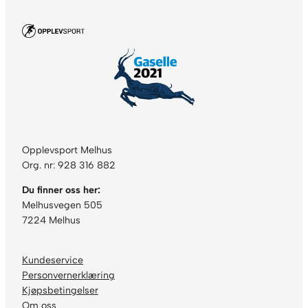
m
e
H
v
i
t
a
n
t
a
Opplevsport Melhus
l
Org. nr: 928 316 882
l
Du finner oss her:
Melhusvegen 505
7224 Melhus
Kundeservice
Personvernerklæring
Kjøpsbetingelser
Om oss