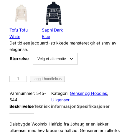
Tofu Tofu
Saphi Dark
White
Blue
Det tidløse jacquard-strikkede mønsteret gir et snev av
eleganse.
Størrelse
J
Legg i handlekurv
o
h
Varenummer:
545-
Kategori:
Genser og Hoodies
, 
a
544
Ullgenser
u
Beskrivelse
Teknisk informasjon
Spesifikasjoner
g
D
a
Dalsbygda Woolmix Halfzip fra Johaug er en lekker
l
ullgenser med høy krage og halfzip. Genseren er i ullmiks