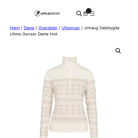
Hopp
0
til
innhold
Hjem
/
Dame
/
Overdeler
/
Ullgenser
/ Johaug Dalsbygda
Ullmix Genser Dame Hvit