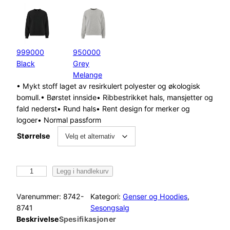
999000
950000
Black
Grey
Melange
• Mykt stoff laget av resirkulert polyester og økologisk
bomull.• Børstet innside• Ribbestrikket hals, mansjetter og
fald nederst• Rund hals• Rent design for merker og
logoer• Normal passform
Størrelse
C
Legg i handlekurv
r
a
Varenummer:
8742-
Kategori:
Genser og Hoodies
, 
f
8741
Sesongsalg
t
Beskrivelse
Spesifikasjoner
C