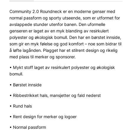
o
m
Community 2.0 Roundneck er en moderne genser med
m
normal passform og sporty utseende, som er utformet for
u
avslappede stunder utenfor banen. Den uformelle
n
genseren er laget av en myk blanding av resirkulert
i
polyester og økologisk bomull. Den har en børstet innside,
t
som gir en myk følelse og god komfort – noe som bidrar til
y
å løfte lagånden. Plagget har et stilrent design og rikelig
2
med plass til merker og sponsorer.
.
• Mykt stoff laget av resirkulert polyester og økologisk
0
bomull.
R
u
• Børstet innside
n
• Ribbestrikket hals, mansjetter og fald nederst
d
h
• Rund hals
a
l
• Rent design for merker og logoer
s
• Normal passform
D