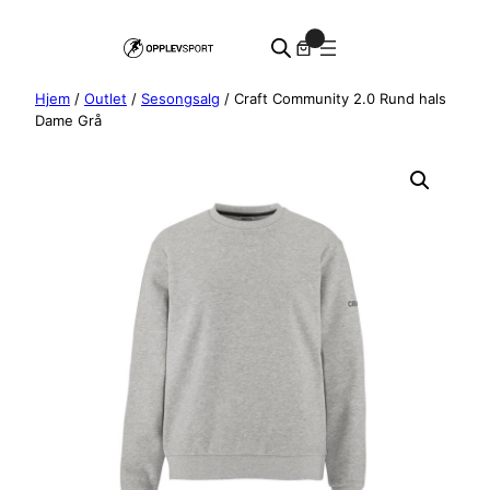
Hopp
0
til
innhold
Hjem
/
Outlet
/
Sesongsalg
/ Craft Community 2.0 Rund hals
Dame Grå