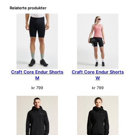
a
Relaterte produkter
m
e
G
r
å
a
n
t
a
l
Craft Core Endur Shorts
Craft Core Endur Shorts
l
M
W
kr
799
kr
799