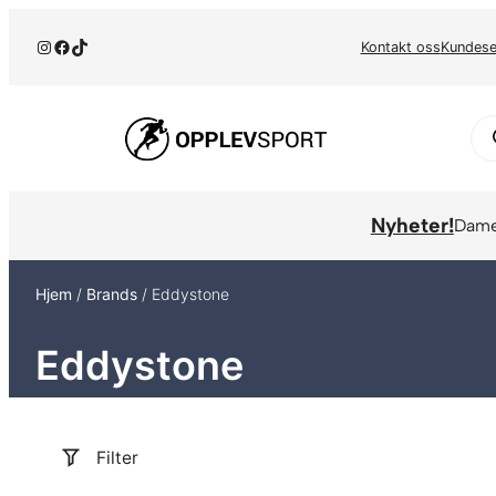
Hopp
Instagram
Facebook
TikTok
til
Kontakt oss
Kundese
innhold
Pr
se
Nyheter!
Dam
Hjem
/
Brands
/ Eddystone
Eddystone
Filter