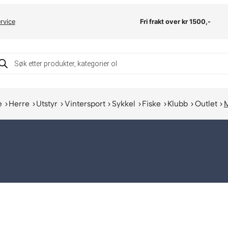
rvice
Fri frakt over kr 1500,-
oducts
arch
e
Herre
Utstyr
Vintersport
Sykkel
Fiske
Klubb
Outlet