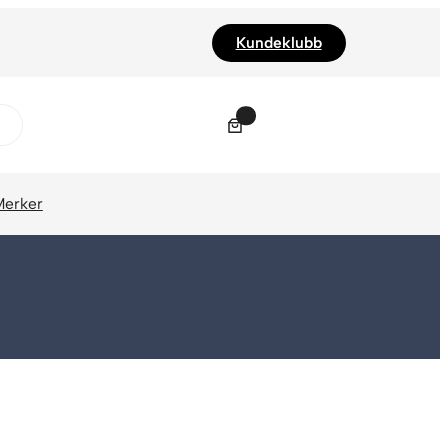
Kundeklubb
0
Merker