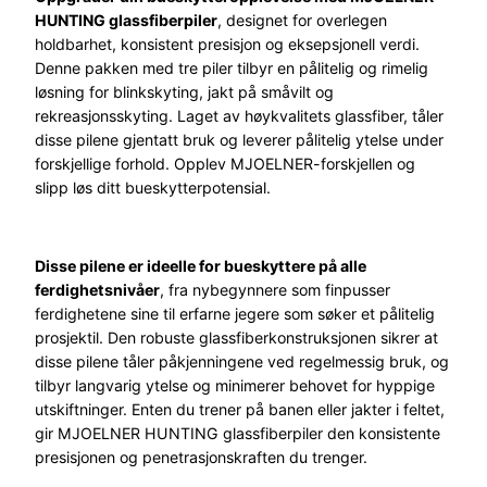
HUNTING glassfiberpiler
, designet for overlegen
holdbarhet, konsistent presisjon og eksepsjonell verdi.
Denne pakken med tre piler tilbyr en pålitelig og rimelig
løsning for blinkskyting, jakt på småvilt og
rekreasjonsskyting. Laget av høykvalitets glassfiber, tåler
disse pilene gjentatt bruk og leverer pålitelig ytelse under
forskjellige forhold. Opplev MJOELNER-forskjellen og
slipp løs ditt bueskytterpotensial.
Disse pilene er ideelle for bueskyttere på alle
ferdighetsnivåer
, fra nybegynnere som finpusser
ferdighetene sine til erfarne jegere som søker et pålitelig
prosjektil. Den robuste glassfiberkonstruksjonen sikrer at
disse pilene tåler påkjenningene ved regelmessig bruk, og
tilbyr langvarig ytelse og minimerer behovet for hyppige
utskiftninger. Enten du trener på banen eller jakter i feltet,
gir MJOELNER HUNTING glassfiberpiler den konsistente
presisjonen og penetrasjonskraften du trenger.