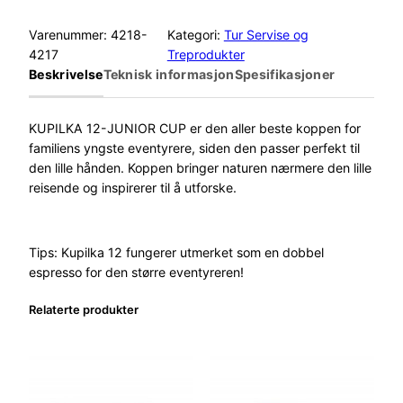
u
p
Varenummer:
4218-
Kategori:
Tur Servise og
i
4217
Treprodukter
l
Beskrivelse
Teknisk informasjon
Spesifikasjoner
k
a
T
KUPILKA 12-JUNIOR CUP
er den aller beste koppen for
u
familiens yngste eventyrere, siden den passer perfekt til
r
den lille hånden. Koppen bringer naturen nærmere den lille
k
reisende og inspirerer til å utforske.
o
p
p
Tips
: Kupilka 12 fungerer utmerket som en
dobbel
1
espresso
for den
større eventyreren!
2
J
Relaterte produkter
u
n
i
o