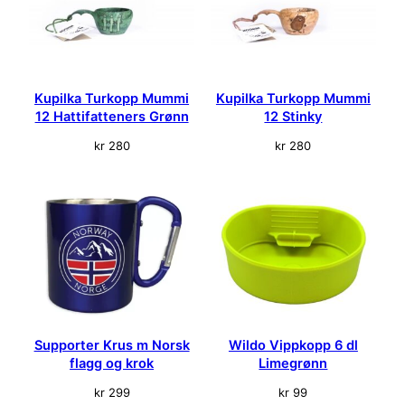
r
B
r
u
n
Kupilka Turkopp Mummi
Kupilka Turkopp Mummi
a
12 Hattifatteners Grønn
12 Stinky
n
t
kr
280
kr
280
a
l
l
Supporter Krus m Norsk
Wildo Vippkopp 6 dl
flagg og krok
Limegrønn
kr
299
kr
99