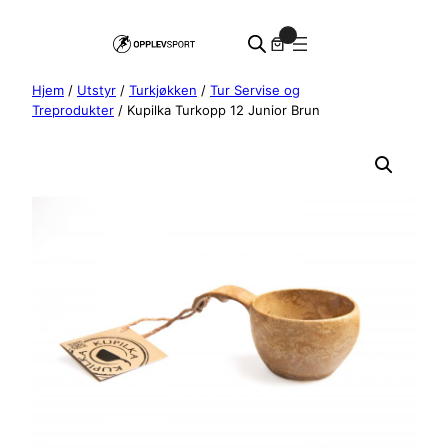
Hopp
0
til
innhold
Hjem
/
Utstyr
/
Turkjøkken
/
Tur Servise og
Treprodukter
/ Kupilka Turkopp 12 Junior Brun