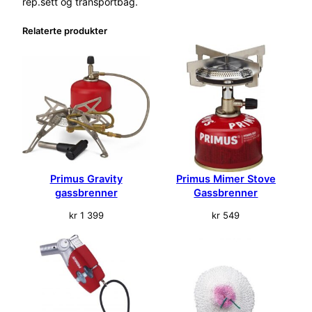
rep.sett og transportbag.
Relaterte produkter
Primus Gravity
Primus Mimer Stove
gassbrenner
Gassbrenner
kr
1 399
kr
549