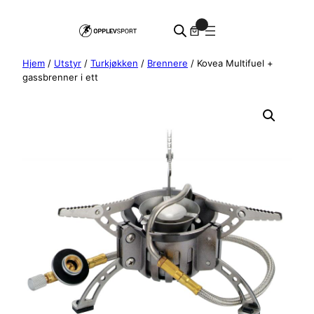
Hopp
0
til
innhold
Hjem
/
Utstyr
/
Turkjøkken
/
Brennere
/ Kovea Multifuel +
gassbrenner i ett