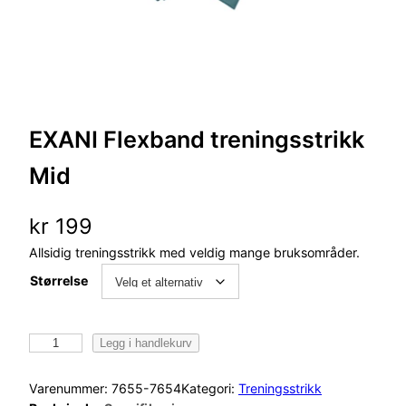
EXANI Flexband treningsstrikk
Mid
kr
199
Allsidig treningsstrikk med veldig mange bruksområder.
Størrelse
E
Legg i handlekurv
X
A
Varenummer:
7655-7654
Kategori:
Treningsstrikk
N