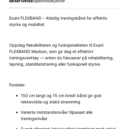
Beskrivelse
Spesifikasjoner
I
F
l
Exani FLEXBAND – Allsidig treningsbånd for effektiv
e
styrke og mobilitet
x
b
a
Oppdag fleksibiliteten og funksjonaliteten til Exani
n
FLEXBAND Medium, som gir deg et effektivt
d
treningsverktøy — enten du fokuserer på rehabilitering,
t
tøyning, stabilitetstrening eller funksjonell styrke.
r
e
n
Fordeler:
i
n
150 cm langt og 15 cm bredt bånd gir god
g
rekkevidde og stabil stramming
s
Varierte motstandsnivåer tilpasset alle
s
treningsnivåer
t
r
Svært slitesterk latexkvalitet kombinert med enkel