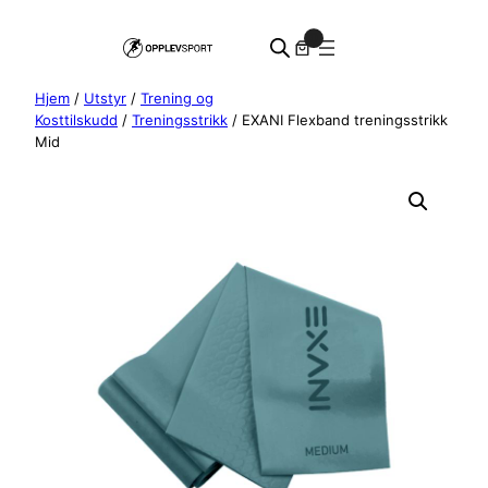
Hopp
0
til
innhold
Hjem
/
Utstyr
/
Trening og
Kosttilskudd
/
Treningsstrikk
/ EXANI Flexband treningsstrikk
Mid