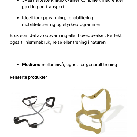
i
pakking og transport
k
k
Ideell for oppvarming, rehabilitering,
M
mobilitetstrening og styrkeprogrammer
i
Bruk som del av oppvarming eller hovedøvelser. Perfekt
d
også til hjemmebruk, reise eller trening i naturen.
a
n
t
a
Medium:
mellomnivå, egnet for generell trening
l
l
Relaterte produkter