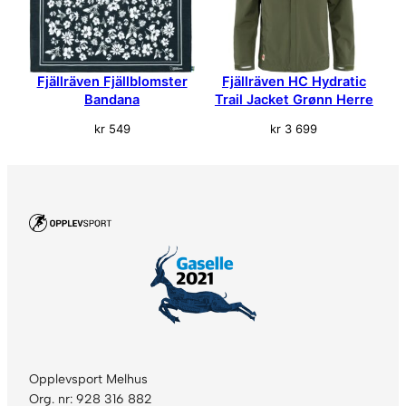
a
l
l
Fjällräven Fjällblomster
Fjällräven HC Hydratic
Bandana
Trail Jacket Grønn Herre
kr
549
kr
3 699
Opplevsport Melhus
Org. nr: 928 316 882