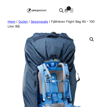
Hopp
0
til
innhold
Hjem
/
Outlet
/
Sesongsalg
/ Fjällräven Flight Bag 90 – 100
Liter Blå