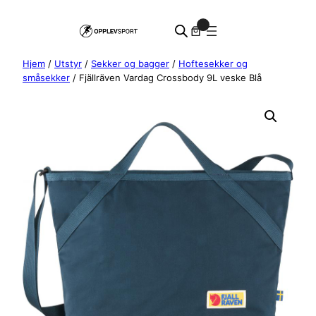
Hopp
0
til
innhold
Hjem
/
Utstyr
/
Sekker og bagger
/
Hoftesekker og
småsekker
/ Fjällräven Vardag Crossbody 9L veske Blå