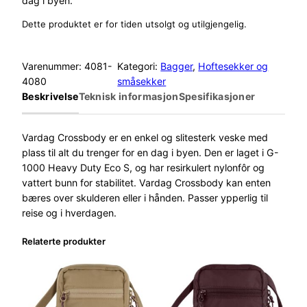
dag i byen.
Dette produktet er for tiden utsolgt og utilgjengelig.
Varenummer:
4081-
Kategori:
Bagger
, 
Hoftesekker og
4080
småsekker
Beskrivelse
Teknisk informasjon
Spesifikasjoner
Vardag Crossbody er en enkel og slitesterk veske med
plass til alt du trenger for en dag i byen. Den er laget i G-
1000 Heavy Duty Eco S, og har resirkulert nylonfôr og
vattert bunn for stabilitet. Vardag Crossbody kan enten
bæres over skulderen eller i hånden. Passer ypperlig til
reise og i hverdagen.
Relaterte produkter