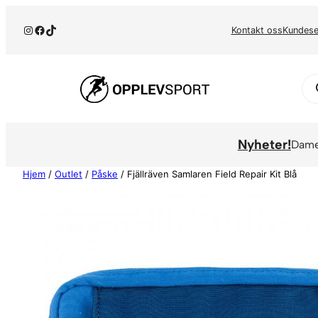
Hopp
Instagram
Facebook
TikTok
til
Kontakt oss
Kundese
innhold
Pr
se
Nyheter!
Dam
Hjem
/
Outlet
/
Påske
/ Fjällräven Samlaren Field Repair Kit Blå