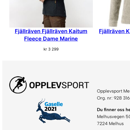
Fjällräven Fjällräven Kaitum
Fjällräven
Fleece Dame Marine
kr
3 299
Opplevsport Me
Org. nr: 928 31
Du finner oss he
Melhusvegen 5
7224 Melhus