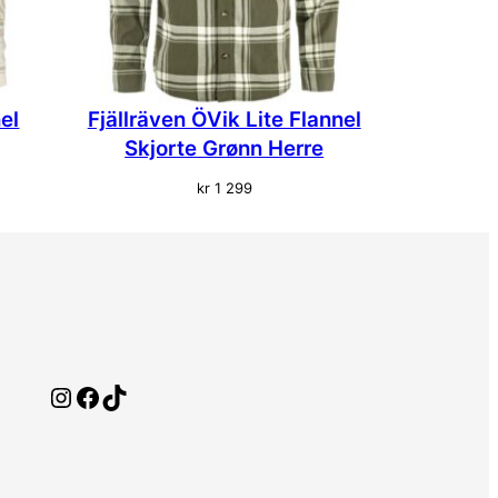
el
Fjällräven ÖVik Lite Flannel
Skjorte Grønn Herre
kr
1 299
Instagram
Facebook
TikTok