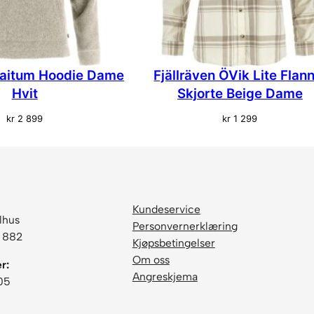
 Kaitum Hoodie Dame
Fjällräven ÖVik Lite Flann
Hvit
Skjorte Beige Dame
kr
2 899
kr
1 299
Kundeservice
lhus
Personvernerklæring
6 882
Kjøpsbetingelser
Om oss
r:
Angreskjema
05