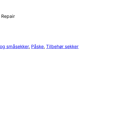
d Repair
 og småsekker
, 
Påske
, 
Tilbehør sekker