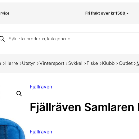
rvice
Fri frakt over kr 1500,-
oducts
arch
e
Herre
Utstyr
Vintersport
Sykkel
Fiske
Klubb
Outlet
Fjällräven
Fjällräven Samlaren F
Fjällräven