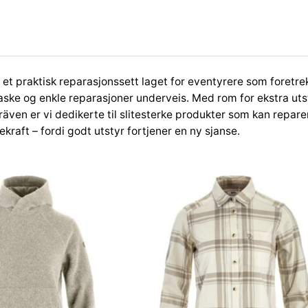
 et praktisk reparasjonssett laget for eventyrere som foretrek
aske og enkle reparasjoner underveis. Med rom for ekstra utst
llräven er vi dedikerte til slitesterke produkter som kan repar
raft – fordi godt utstyr fortjener en ny sjanse.