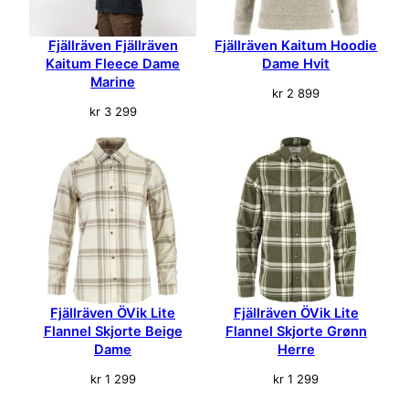
Fjällräven Fjällräven
Fjällräven Kaitum Hoodie
Kaitum Fleece Dame
Dame Hvit
Marine
kr
2 899
kr
3 299
Fjällräven ÖVik Lite
Fjällräven ÖVik Lite
Flannel Skjorte Beige
Flannel Skjorte Grønn
Dame
Herre
kr
1 299
kr
1 299