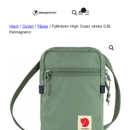
Hopp
0
til
innhold
Hjem
/
Outlet
/
Påske
/ Fjällräven High Coast veske 0,8L
Patinagrønn