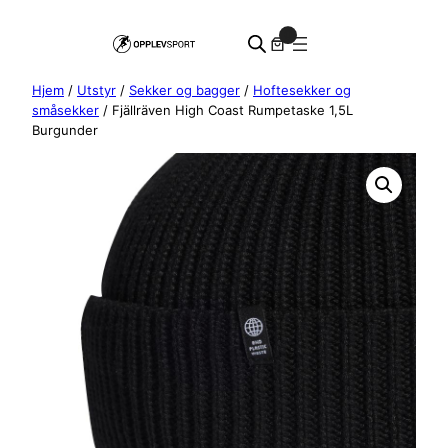
Hopp
0
til
innhold
Hjem
/
Utstyr
/
Sekker og bagger
/
Hoftesekker og
småsekker
/ Fjällräven High Coast Rumpetaske 1,5L
Burgunder