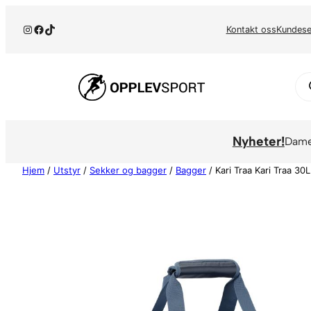
Hopp
Instagram
Facebook
TikTok
til
Kontakt oss
Kundese
innhold
Pr
se
Nyheter!
Dam
Hjem
/
Utstyr
/
Sekker og bagger
/
Bagger
/ Kari Traa Kari Traa 30L