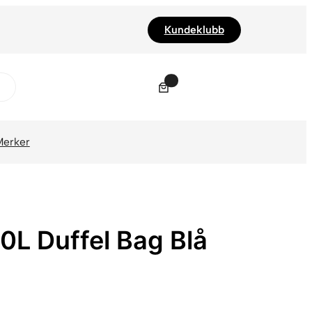
Kundeklubb
0
Merker
30L Duffel Bag Blå