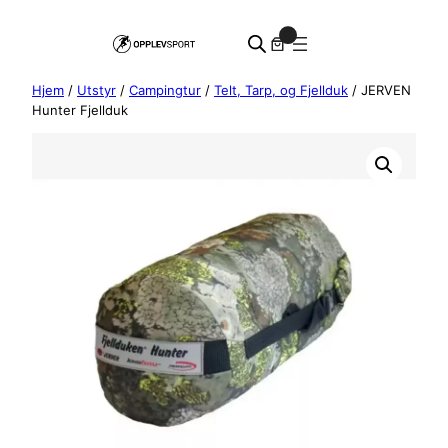
Hopp
0
til
innhold
Hjem
/
Utstyr
/
Campingtur
/
Telt, Tarp, og Fjellduk
/ JERVEN
Hunter Fjellduk