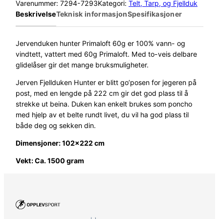
Varenummer:
7294-7293
Kategori:
Telt, Tarp, og Fjellduk
Beskrivelse
Teknisk informasjon
Spesifikasjoner
Jervenduken hunter Primaloft 60g er 100% vann- og
vindtett, vattert med 60g Primaloft. Med to-veis delbare
glidelåser gir det mange bruksmuligheter.
Jerven Fjellduken Hunter er blitt go’posen for jegeren på
post, med en lengde på 222 cm gir det god plass til å
strekke ut beina. Duken kan enkelt brukes som poncho
med hjelp av et belte rundt livet, du vil ha god plass til
både deg og sekken din.
Dimensjoner: 102×222 cm
Vekt: Ca. 1500 gram