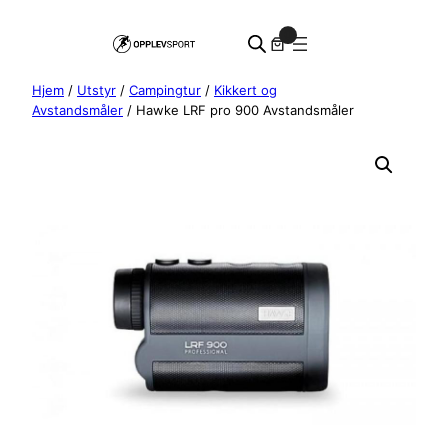
Hopp
0
til
innhold
Hjem
/
Utstyr
/
Campingtur
/
Kikkert og
Avstandsmåler
/ Hawke LRF pro 900 Avstandsmåler