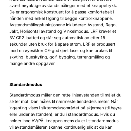
svært nøyaktige avstandsmålinger med et knappetrykk.
De er ergonomisk konstruert for å passe komfortabelt i
hånden med enkel tilgang til begge kontrollknappene.
Avstandsmålingsfunksjonene inkluderer: Avstand, Regn,
Jakt, Horisontal avstand og Vinkelmodus. LRF krever et
3V CR2-batteri og slår seg automatisk av etter 15
sekunder uten bruk for å spare strøm. LRF er produsert
med en øyesikker CE-godkjent laser og kan brukes til
skyting, bueskyting, golf, bygging, terrengmåling og
mange andre oppgaver.
Standardmodus
Standardmodus måler den rette linjeavstanden til målet du
sikter mot. Den måles til nærmeste tiendedels meter. Når
ingenting vises i siktemodusområdet på skjermen (til høyre
eller under avstanden), er du i standardmodus. Hvis du
holder inne AV/PÅ-knappen mens du er i standardmodus,
vil avstandsmåleren skanne kontinuerlig slik at du kan