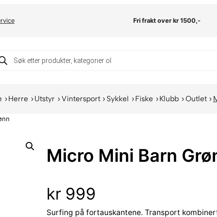
rvice
Fri frakt over kr 1500,-
oducts
arch
e
Herre
Utstyr
Vintersport
Sykkel
Fiske
Klubb
Outlet
rønn
Micro Mini Barn Grø
kr
999
Surfing på fortauskantene. Transport kombiner