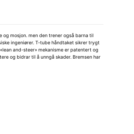
lse og mosjon. men den trener også barna til
iske ingeniører. T-tube håndtaket sikrer trygt
ike «lean and-steer» mekanisme er patentert og
ere og bidrar til å unngå skader. Bremsen har