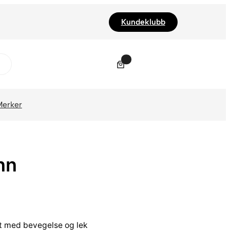
Kundeklubb
0
Merker
nn
t med bevegelse og lek