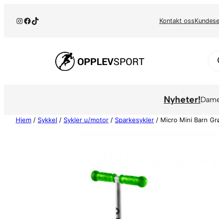
Hopp
Instagram
Facebook
TikTok
til
Kontakt oss
Kundese
innhold
Pr
se
Nyheter!
Dam
Hjem
/
Sykkel
/
Sykler u/motor
/
Sparkesykler
/ Micro Mini Barn G