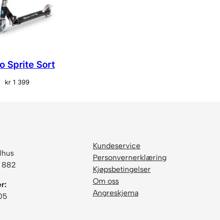
o Sprite Sort
kr
1 399
Kundeservice
lhus
Personvernerklæring
6 882
Kjøpsbetingelser
Om oss
r:
Angreskjema
05