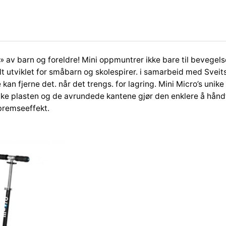
ø
n
n
a
n
ear» av barn og foreldre! Mini oppmuntrer ikke bare til bevege
t
t utviklet for småbarn og skolespirer. i samarbeid med Sveits
a
e kan fjerne det. når det trengs. for lagring. Mini Micro’s un
l
yke plasten og de avrundede kantene gjør den enklere å håndt
l
bremseeffekt.