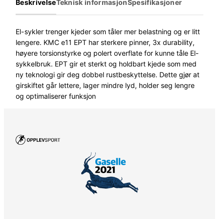
Beskrivelse
Teknisk informasjon
Spesifikasjoner
1
1
E
El-sykler trenger kjeder som tåler mer belastning og er litt
P
lengere. KMC e11 EPT har sterkere pinner, 3x durability,
T
høyere torsionstyrke og polert overflate for kunne tåle El-
K
sykkelbruk. EPT gir et sterkt og holdbart kjede som med
j
ny teknologi gir deg dobbel rustbeskyttelse. Dette gjør at
e
girskiftet går lettere, lager mindre lyd, holder seg lengre
d
og optimaliserer funksjon
e
1
1
-
D
e
l
t
.
1
2