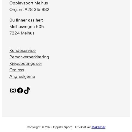
Opplevsport Melhus
2
Org. nr: 928 316 882
l
e
Du finner oss her:
d
Melhusvegen 505
d
7224 Melhus
a
n
t
Kundeservice
a
Personvernerklæring
l
Kjøpsbetingelser
l
Om oss
Angreskjema
Instagram
Facebook
TikTok
Copyright © 2025 Opplev Sport – Utviklet av
Maksimer