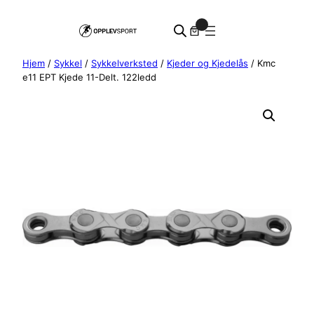
Hopp
0
til
innhold
Hjem
/
Sykkel
/
Sykkelverksted
/
Kjeder og Kjedelås
/ Kmc
e11 EPT Kjede 11-Delt. 122ledd