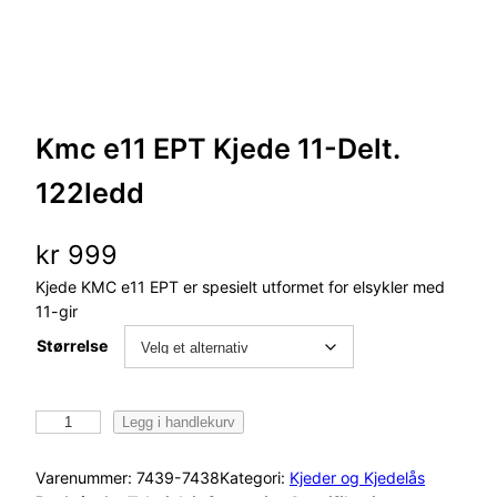
Kmc e11 EPT Kjede 11-Delt.
122ledd
kr
999
Kjede KMC e11 EPT er spesielt utformet for elsykler med
11-gir
Størrelse
K
Legg i handlekurv
m
c
Varenummer:
7439-7438
Kategori:
Kjeder og Kjedelås
e