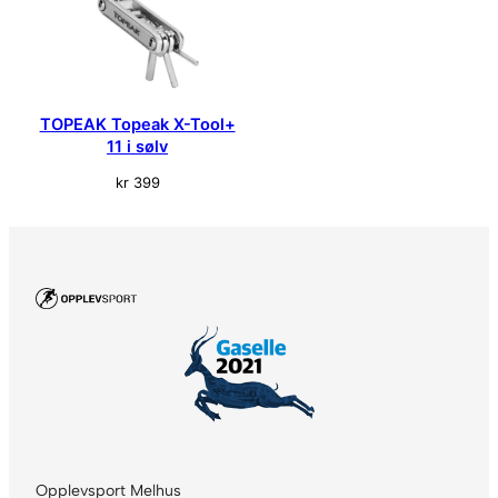
l
TOPEAK Topeak X-Tool+
11 i sølv
kr
399
Opplevsport Melhus