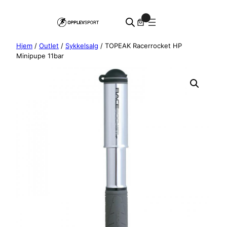
Hopp
0
til
innhold
Hjem
/
Outlet
/
Sykkelsalg
/ TOPEAK Racerrocket HP
Minipupe 11bar