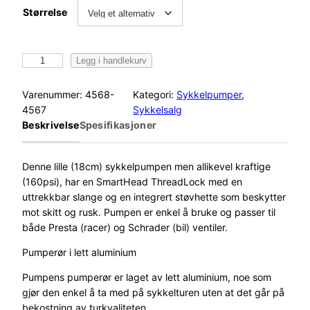
Størrelse
T
Legg i handlekurv
O
P
Varenummer:
4568-
Kategori:
Sykkelpumper
, 
E
4567
Sykkelsalg
A
Beskrivelse
Spesifikasjoner
K
R
a
Denne lille (18cm) sykkelpumpen men allikevel kraftige
c
(160psi), har en SmartHead ThreadLock med en
e
uttrekkbar slange og en integrert støvhette som beskytter
r
mot skitt og rusk. Pumpen er enkel å bruke og passer til
r
både Presta (racer) og Schrader (bil) ventiler.
o
Pumperør i lett aluminium
c
k
Pumpens pumperør er laget av lett aluminium, noe som
e
gjør den enkel å ta med på sykkelturen uten at det går på
t
bekostning av turkvaliteten.