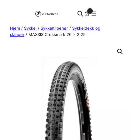
Hopp
0
til
innhold
Hjem
/
Sykkel
/
Sykkeltilbehør
/
Sykkeldekk og
slanger
/ MAXXIS Crossmark 26 x 2.25