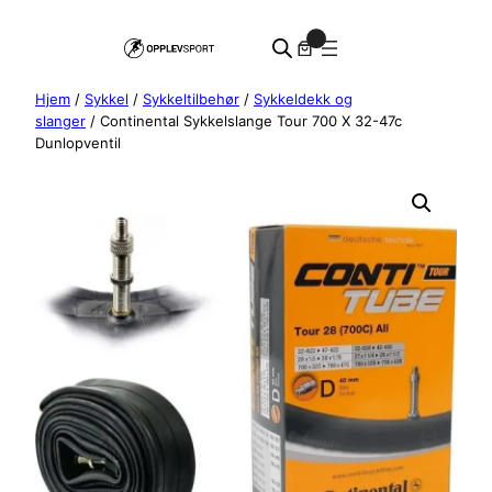
Hopp
0
til
innhold
Hjem
/
Sykkel
/
Sykkeltilbehør
/
Sykkeldekk og
slanger
/ Continental Sykkelslange Tour 700 X 32-47c
Dunlopventil