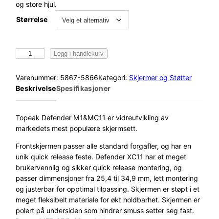
og store hjul.
Størrelse
T
Legg i handlekurv
o
p
Varenummer:
5867-5866
Kategori:
Skjermer og Støtter
e
Beskrivelse
Spesifikasjoner
a
k
D
Topeak Defender M1&MC11 er vidreutvikling av
e
markedets mest populære skjermsett.
f
Frontskjermen passer alle standard forgafler, og har en
e
unik quick release feste. Defender XC11 har et meget
n
brukervennlig og sikker quick release montering, og
d
passer dimmensjoner fra 25,4 til 34,9 mm, lett montering
e
og justerbar for opptimal tilpassing. Skjermen er støpt i et
r
meget fleksibelt materiale for økt holdbarhet. Skjermen er
S
polert på undersiden som hindrer smuss setter seg fast.
k