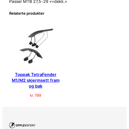
Passer MTB 27,5-29 «»dekk.»
j
e
Relaterte produkter
r
m
s
e
t
t
2
7
,
5
Topeak TetraFender
/
M1/M2 skjermsett fram
2
og bak
9
kr
799
a
n
t
a
l