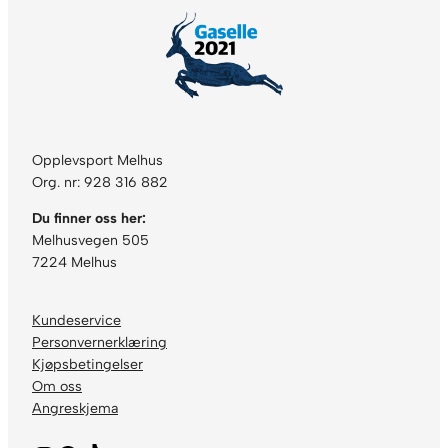
l
Opplevsport Melhus
Org. nr: 928 316 882
Du finner oss her:
Melhusvegen 505
7224 Melhus
Kundeservice
Personvernerklæring
Kjøpsbetingelser
Om oss
Angreskjema