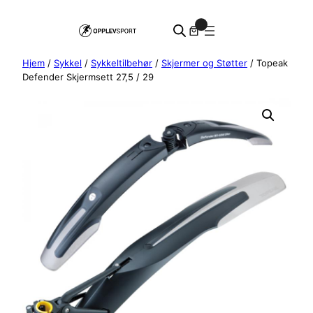
Hopp
0
til
innhold
Hjem
/
Sykkel
/
Sykkeltilbehør
/
Skjermer og Støtter
/ Topeak
Defender Skjermsett 27,5 / 29