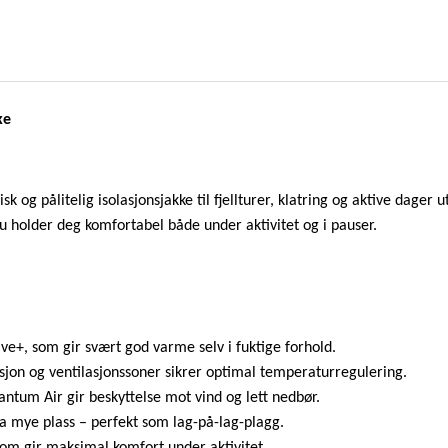
A
l
p
i
n
ke
e
J
a
sk og pålitelig isolasjonsjakke til fjellturer, klatring og aktive dage
c
du holder deg komfortabel både under aktivitet og i pauser.
k
e
t
D
a
ive+, som gir svært god varme selv i fuktige forhold.
m
asjon og ventilasjonssoner sikrer optimal temperaturregulering.
e
uantum Air gir beskyttelse mot vind og lett nedbør.
a
ta mye plass – perfekt som lag-på-lag-plagg.
n
som gir maksimal komfort under aktivitet.