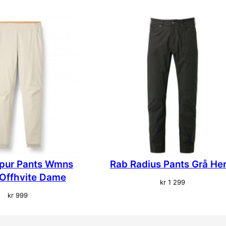
pur Pants Wmns
Rab Radius Pants Grå Her
Offhvite Dame
kr
1 299
kr
999