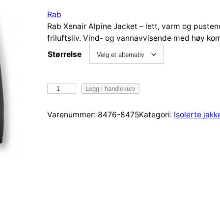
Rab
Rab Xenair Alpine Jacket – lett, varm og pustende
friluftsliv. Vind- og vannavvisende med høy kom
Størrelse
R
Legg i handlekurv
a
b
Varenummer:
8476-8475
Kategori:
Isolerte jakk
R
a
b
X
e
n
a
i
r