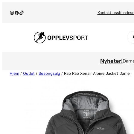
Hopp
Instagram
Facebook
TikTok
til
Kontakt oss
Kundese
innhold
Pr
se
Nyheter!
Dam
Hjem
/
Outlet
/
Sesongsalg
/ Rab Rab Xenair Alpine Jacket Dame