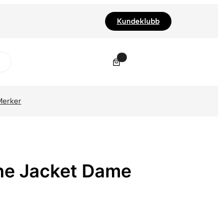
Kundeklubb
0
Merker
ine Jacket Dame