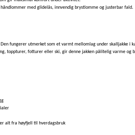
t
m, håndlommer med glidelås, innvendig brystlomme og justerbar fald.
a
l
l
t. Den fungerer utmerket som et varmt mellomlag under skalljakke i ka
ring, toppturer, fotturer eller ski, gir denne jakken pålitelig varme o
gg
ialer
r alt fra høyfjell til hverdagsbruk