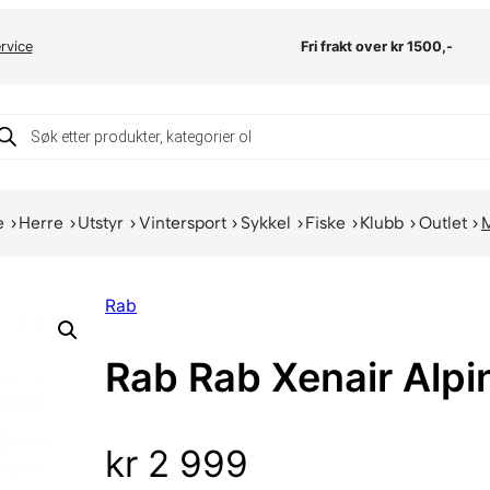
rvice
Fri frakt over kr 1500,-
oducts
arch
e
Herre
Utstyr
Vintersport
Sykkel
Fiske
Klubb
Outlet
Rab
Rab Rab Xenair Alp
kr
2 999