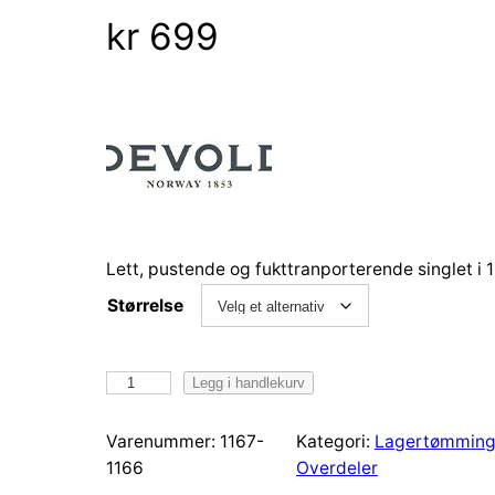
kr
699
Lett, pustende og fukttranporterende singlet i 
Størrelse
D
Legg i handlekurv
e
v
Varenummer:
1167-
Kategori:
Lagertømmin
o
1166
Overdeler
l