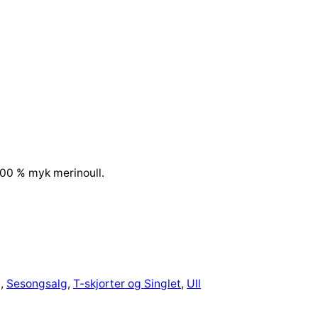
100 % myk merinoull.
g
, 
Sesongsalg
, 
T-skjorter og Singlet
, 
Ull