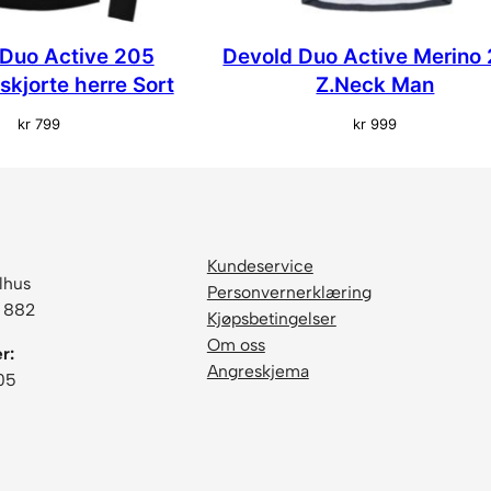
i
n
Duo Active 205
Devold Duo Active Merino
g
l
skjorte herre Sort
Z.Neck Man
e
kr
799
kr
999
t
D
a
m
e
L
Kundeservice
lhus
y
Personvernerklæring
6 882
s
Kjøpsbetingelser
B
Om oss
r:
l
Angreskjema
05
å
a
n
t