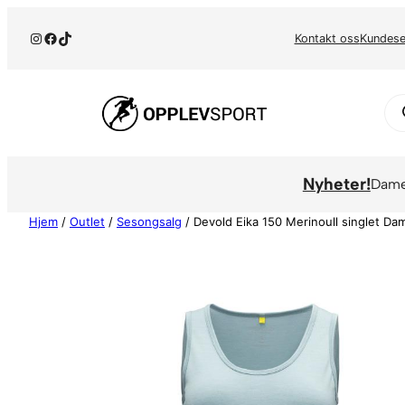
Hopp
Instagram
Facebook
TikTok
til
Kontakt oss
Kundese
innhold
Pr
se
Nyheter!
Dam
Hjem
/
Outlet
/
Sesongsalg
/ Devold Eika 150 Merinoull singlet Dam