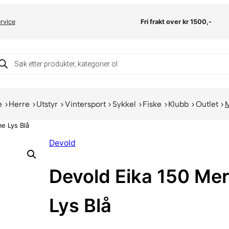
rvice
Fri frakt over kr 1500,-
oducts
arch
e
Herre
Utstyr
Vintersport
Sykkel
Fiske
Klubb
Outlet
e Lys Blå
Devold
Devold Eika 150 Mer
Lys Blå