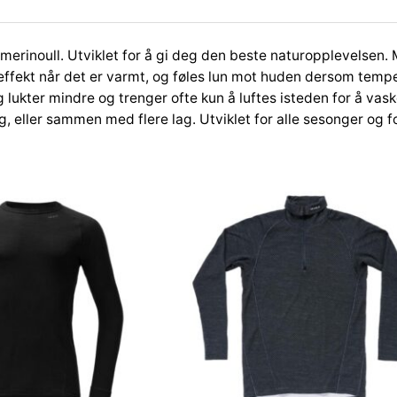
d
E
 merinoull. Utviklet for å gi deg den beste naturopplevelsen
i
effekt når det er varmt, og føles lun mot huden dersom temper
k
 lukter mindre og trenger ofte kun å luftes isteden for å vas
a
, eller sammen med flere lag. Utviklet for alle sesonger og for
1
5
0
M
e
r
i
n
o
u
l
l
s