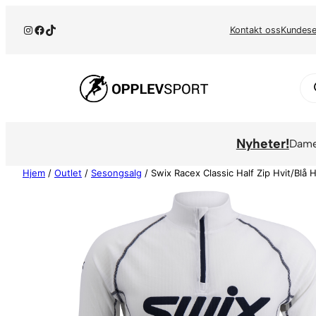
Hopp
Instagram
Facebook
TikTok
til
Kontakt oss
Kundese
innhold
Pr
se
Nyheter!
Dam
Hjem
/
Outlet
/
Sesongsalg
/ Swix Racex Classic Half Zip Hvit/Blå 