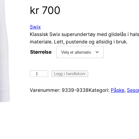
kr
700
Swix
Klassisk Swix superundertøy med glidelås i hals
materiale. Lett, pustende og allsidig i bruk.
Størrelse
S
Legg i handlekurv
w
i
Varenummer:
9339-9338
Kategori:
Påske
, 
Seso
x
R
a
c
e
x