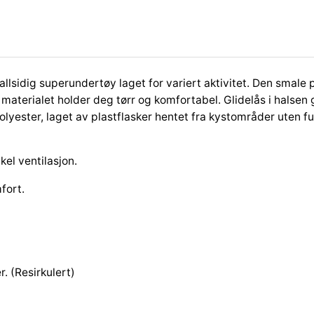
C
l
a
s
s
 allsidig superundertøy laget for variert aktivitet. Den smal
i
aterialet holder deg tørr og komfortabel. Glidelås i halsen g
c
yester, laget av plastflasker hentet fra kystområder uten f
H
a
l
kel ventilasjon.
f
Z
fort.
i
p
H
v
 (Resirkulert)
i
t
/