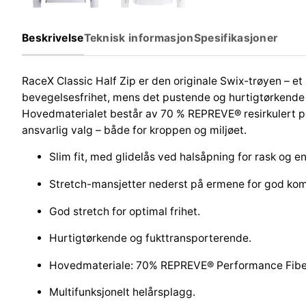
Beskrivelse
Teknisk informasjon
Spesifikasjoner
RaceX Classic Half Zip er den originale Swix-trøyen – et
bevegelsesfrihet, mens det pustende og hurtigtørkende m
Hovedmaterialet består av 70 % REPREVE® resirkulert pol
ansvarlig valg – både for kroppen og miljøet.
Slim fit, med glidelås ved halsåpning for rask og en
Stretch-mansjetter nederst på ermene for god kom
God stretch for optimal frihet.
Hurtigtørkende og fukttransporterende.
Hovedmateriale: 70% REPREVE® Performance Fiber.
Multifunksjonelt helårsplagg.