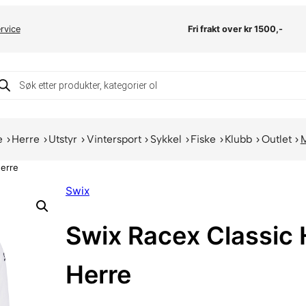
rvice
Fri frakt over kr 1500,-
oducts
arch
e
Herre
Utstyr
Vintersport
Sykkel
Fiske
Klubb
Outlet
Herre
Swix
Swix Racex Classic H
Herre