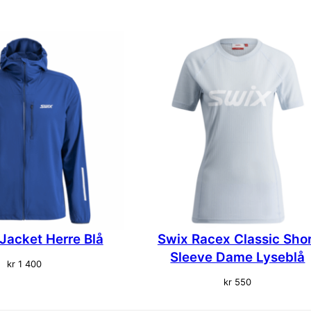
B
l
å
H
e
r
r
e
a
n
t
a
l
l
Jacket Herre Blå
Swix Racex Classic Sho
Sleeve Dame Lyseblå
kr
1 400
kr
550