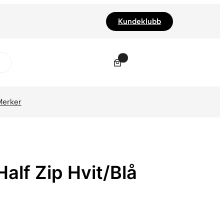
Kundeklubb
0
Merker
alf Zip Hvit/Blå