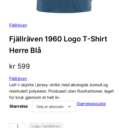
Fjällräven
Fjällräven 1960 Logo T-Shirt
Herre Blå
kr
599
Fjällräven
Lett t-skjorte i jersey-strikk med økologisk bomull og
resirkulert polyester. Produsert uten fluorkarboner, laget
for bruk gjennom et helt liv.
Størrelsesguide
Størrelse
F
Legg i handlekurv