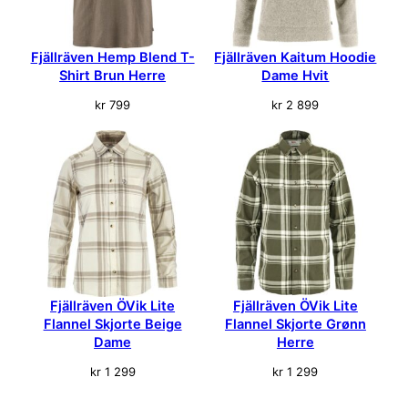
h
i
r
Fjällräven Hemp Blend T-
Fjällräven Kaitum Hoodie
t
Shirt Brun Herre
Dame Hvit
H
kr
799
kr
2 899
e
r
r
e
B
l
å
a
n
t
Fjällräven ÖVik Lite
Fjällräven ÖVik Lite
a
Flannel Skjorte Beige
Flannel Skjorte Grønn
l
Dame
Herre
l
kr
1 299
kr
1 299