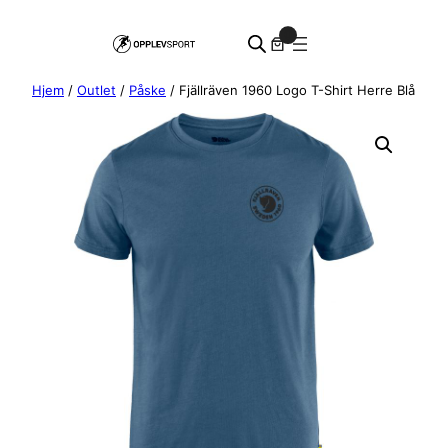
Hopp
0
til
innhold
Hjem
/
Outlet
/
Påske
/ Fjällräven 1960 Logo T-Shirt Herre Blå