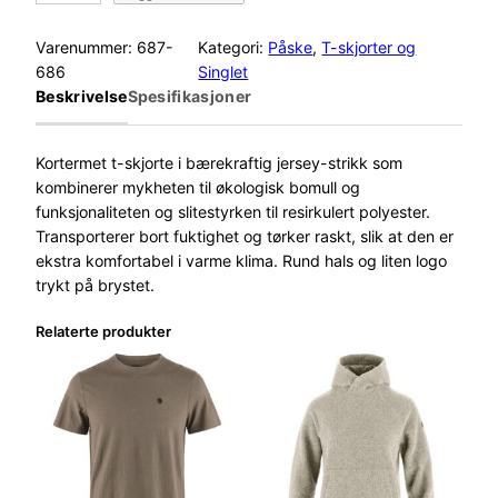
j
ä
Varenummer:
687-
Kategori:
Påske
, 
T-skjorter og
l
686
Singlet
l
Beskrivelse
Spesifikasjoner
r
ä
v
Kortermet t-skjorte i bærekraftig jersey-strikk som
e
kombinerer mykheten til økologisk bomull og
n
funksjonaliteten og slitestyrken til resirkulert polyester.
1
Transporterer bort fuktighet og tørker raskt, slik at den er
9
ekstra komfortabel i varme klima. Rund hals og liten logo
6
trykt på brystet.
0
Relaterte produkter
L
o
g
o
T
-
S