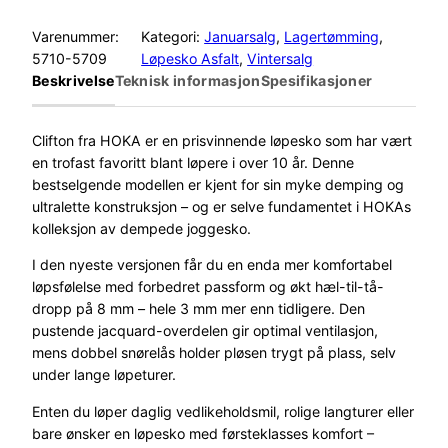
Varenummer:
Kategori:
Januarsalg
, 
Lagertømming
, 
5710-5709
Løpesko Asfalt
, 
Vintersalg
Beskrivelse
Teknisk informasjon
Spesifikasjoner
Clifton fra HOKA er en prisvinnende løpesko som har vært
en trofast favoritt blant løpere i over 10 år. Denne
bestselgende modellen er kjent for sin myke demping og
ultralette konstruksjon – og er selve fundamentet i HOKAs
kolleksjon av dempede joggesko.
I den nyeste versjonen får du en enda mer komfortabel
løpsfølelse med forbedret passform og økt hæl-til-tå-
dropp på 8 mm – hele 3 mm mer enn tidligere. Den
pustende jacquard-overdelen gir optimal ventilasjon,
mens dobbel snørelås holder pløsen trygt på plass, selv
under lange løpeturer.
Enten du løper daglig vedlikeholdsmil, rolige langturer eller
bare ønsker en løpesko med førsteklasses komfort –