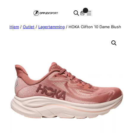
Hopp
0
til
innhold
Hjem
/
Outlet
/
Lagertømming
/ HOKA Clifton 10 Dame Blush