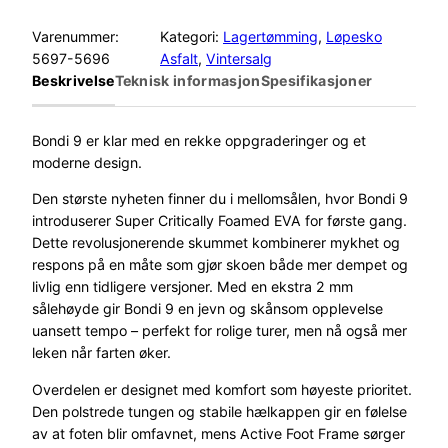
Varenummer:
Kategori:
Lagertømming
, 
Løpesko
5697-5696
Asfalt
, 
Vintersalg
Beskrivelse
Teknisk informasjon
Spesifikasjoner
Bondi 9 er klar med en rekke oppgraderinger og et
moderne design.
Den største nyheten finner du i mellomsålen, hvor Bondi 9
introduserer Super Critically Foamed EVA for første gang.
Dette revolusjonerende skummet kombinerer mykhet og
respons på en måte som gjør skoen både mer dempet og
livlig enn tidligere versjoner. Med en ekstra 2 mm
sålehøyde gir Bondi 9 en jevn og skånsom opplevelse
uansett tempo – perfekt for rolige turer, men nå også mer
leken når farten øker.
Overdelen er designet med komfort som høyeste prioritet.
Den polstrede tungen og stabile hælkappen gir en følelse
av at foten blir omfavnet, mens Active Foot Frame sørger