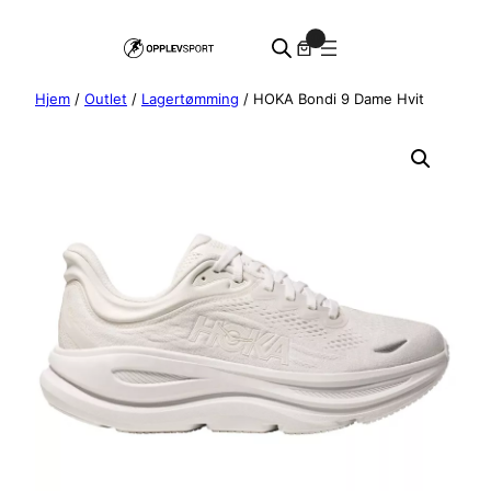
Hopp
0
til
innhold
Hjem
/
Outlet
/
Lagertømming
/ HOKA Bondi 9 Dame Hvit