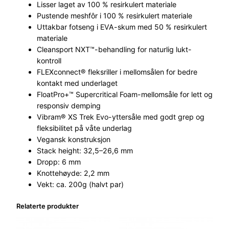
Lisser laget av 100 % resirkulert materiale
t
Pustende meshfôr i 100 % resirkulert materiale
a
Uttakbar fotseng i EVA-skum med 50 % resirkulert
n
materiale
t
Cleansport NXT™-behandling for naturlig lukt-
a
kontroll
l
FLEXconnect® fleksriller i mellomsålen for bedre
l
kontakt med underlaget
FloatPro+™ Supercritical Foam-mellomsåle for lett og
responsiv demping
Vibram® XS Trek Evo-yttersåle med godt grep og
fleksibilitet på våte underlag
Vegansk konstruksjon
Stack height: 32,5–26,6 mm
Dropp: 6 mm
Knottehøyde: 2,2 mm
Vekt: ca. 200g (halvt par)
Relaterte produkter