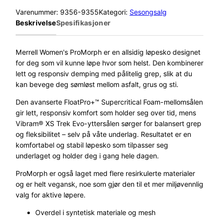
r
Varenummer:
9356-9355
Kategori:
Sesongsalg
r
Beskrivelse
Spesifikasjoner
e
l
l
Merrell Women's ProMorph er en allsidig løpesko designet
P
for deg som vil kunne løpe hvor som helst. Den kombinerer
r
lett og responsiv demping med pålitelig grep, slik at du
o
kan bevege deg sømløst mellom asfalt, grus og sti.
m
Den avanserte FloatPro+™ Supercritical Foam-mellomsålen
o
gir lett, responsiv komfort som holder seg over tid, mens
r
Vibram® XS Trek Evo-yttersålen sørger for balansert grep
p
og fleksibilitet – selv på våte underlag. Resultatet er en
h
komfortabel og stabil løpesko som tilpasser seg
D
underlaget og holder deg i gang hele dagen.
a
m
ProMorph er også laget med flere resirkulerte materialer
e
og er helt vegansk, noe som gjør den til et mer miljøvennlig
H
valg for aktive løpere.
v
Overdel i syntetisk materiale og mesh
i