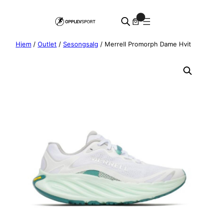
Hopp
0
til
innhold
Hjem
/
Outlet
/
Sesongsalg
/ Merrell Promorph Dame Hvit