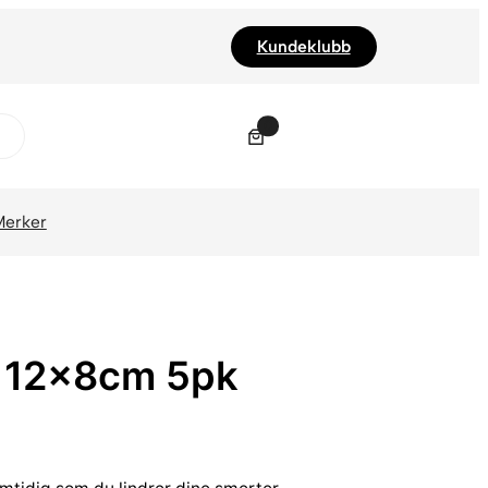
Kundeklubb
0
Merker
er 12x8cm 5pk