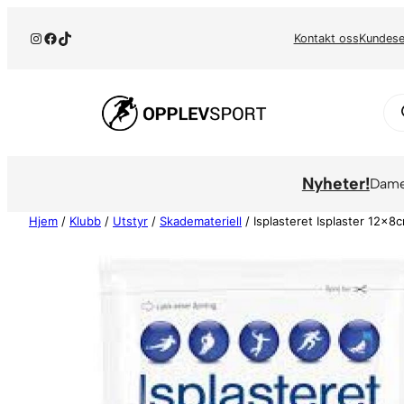
Hopp
Instagram
Facebook
TikTok
til
Kontakt oss
Kundese
innhold
Pr
se
Nyheter!
Dam
Hjem
/
Klubb
/
Utstyr
/
Skademateriell
/ Isplasteret Isplaster 12x8