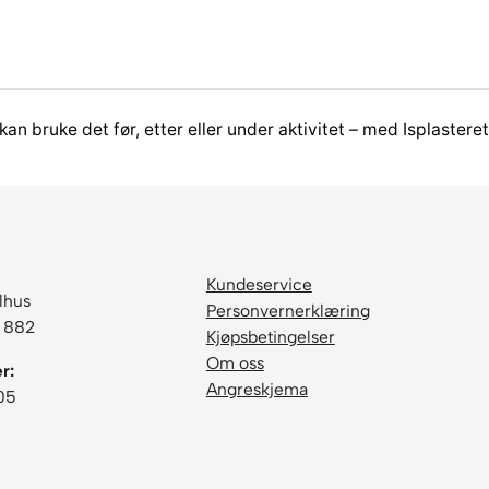
 bruke det før, etter eller under aktivitet – med Isplasteret
Kundeservice
lhus
Personvernerklæring
6 882
Kjøpsbetingelser
Om oss
r:
Angreskjema
05