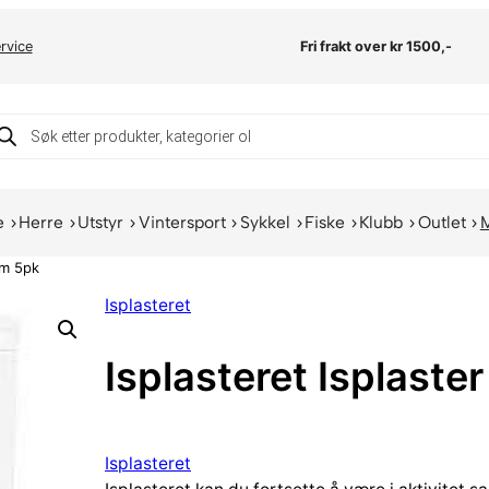
rvice
Fri frakt over kr 1500,-
oducts
arch
e
Herre
Utstyr
Vintersport
Sykkel
Fiske
Klubb
Outlet
cm 5pk
Isplasteret
Isplasteret Isplast
Isplasteret