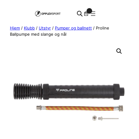
Hopp
0
til
innhold
Hjem
/
Klubb
/
Utstyr
/
Pumper og ballnett
/ Proline
Ballpumpe med slange og nål