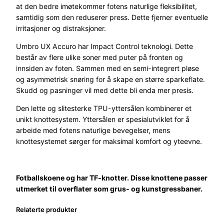
at den bedre imøtekommer fotens naturlige fleksibilitet,
I
samtidig som den reduserer press. Dette fjerner eventuelle
I
irritasjoner og distraksjoner.
I
P
Umbro UX Accuro har Impact Control teknologi. Dette
r
består av flere ulike soner med puter på fronten og
e
innsiden av foten. Sammen med en semi-integrert pløse
m
og asymmetrisk snøring for å skape en større sparkeflate.
i
Skudd og pasninger vil med dette bli enda mer presis.
e
Den lette og slitesterke TPU-yttersålen kombinerer et
r
unikt knottesystem. Yttersålen er spesialutviklet for å
T
arbeide med fotens naturlige bevegelser, mens
F
knottesystemet sørger for maksimal komfort og yteevne.
V
o
k
s
Fotballskoene og har TF-knotter. Disse knottene passer
e
utmerket til overflater som grus- og kunstgressbaner.
n
a
Relaterte produkter
n