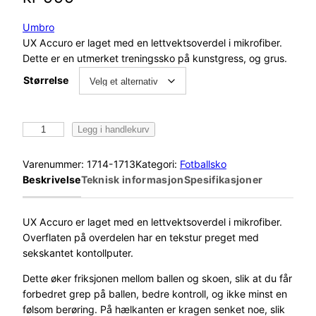
Umbro
UX Accuro er laget med en lettvektsoverdel i mikrofiber.
Dette er en utmerket treningssko på kunstgress, og grus.
Størrelse
U
Legg i handlekurv
m
b
Varenummer:
1714-1713
Kategori:
Fotballsko
r
Beskrivelse
Teknisk informasjon
Spesifikasjoner
o
U
X
UX Accuro er laget med en lettvektsoverdel i mikrofiber.
A
Overflaten på overdelen har en tekstur preget med
c
sekskantet kontollputer.
c
Dette øker friksjonen mellom ballen og skoen, slik at du får
u
forbedret grep på ballen, bedre kontroll, og ikke minst en
r
følsom berøring. På hælkanten er kragen senket noe, slik
o