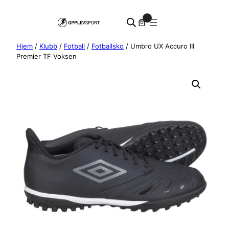
Hopp
0
til
innhold
Hjem
/
Klubb
/
Fotball
/
Fotballsko
/ Umbro UX Accuro III
Premier TF Voksen