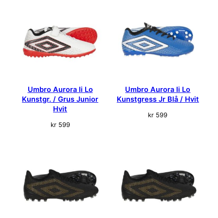
t
a
l
l
Umbro Aurora Ii Lo
Umbro Aurora Ii Lo
Kunstgr. / Grus Junior
Kunstgress Jr Blå / Hvit
Hvit
kr
599
kr
599