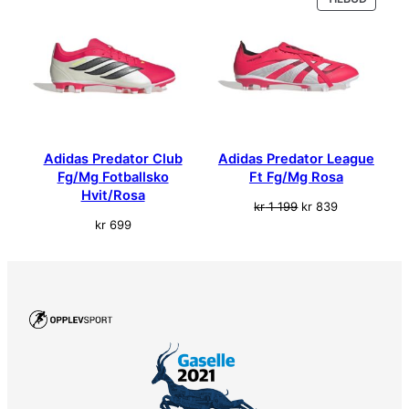
kr 469.
kr 328.
kr 469.
kr 328.
PÅ
l
SALG
s
k
o
G
u
l
Adidas Predator Club
Adidas Predator League
a
Fg/Mg Fotballsko
Ft Fg/Mg Rosa
n
Hvit/Rosa
t
Opprinnelig
Nåværende
kr
1 199
kr
839
a
pris
pris
kr
699
l
var:
er:
l
kr 1
kr 839.
199.