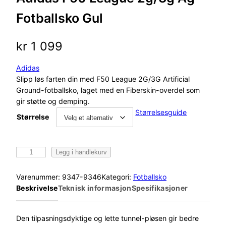
Fotballsko Gul
kr
1 099
Adidas
Slipp løs farten din med F50 League 2G/3G Artificial
Ground-fotballsko, laget med en Fiberskin-overdel som
gir støtte og demping.
Størrelsesguide
Størrelse
A
Legg i handlekurv
d
i
Varenummer:
9347-9346
Kategori:
Fotballsko
d
Beskrivelse
Teknisk informasjon
Spesifikasjoner
a
s
F
Den tilpasningsdyktige og lette tunnel-pløsen gir bedre