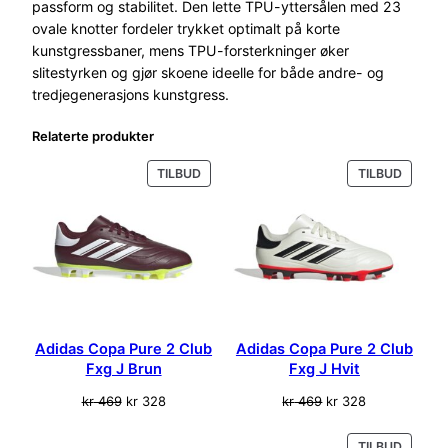
5
passform og stabilitet. Den lette TPU-yttersålen med 23
0
ovale knotter fordeler trykket optimalt på korte
L
kunstgressbaner, mens TPU-forsterkninger øker
e
slitestyrken og gjør skoene ideelle for både andre- og
a
tredjegenerasjons kunstgress.
g
Relaterte produkter
u
e
PRODUKT
PRODU
TILBUD
TILBUD
2
PÅ
PÅ
g
SALG
SALG
/
3
g
A
g
F
Adidas Copa Pure 2 Club
Adidas Copa Pure 2 Club
o
Fxg J Brun
Fxg J Hvit
t
Opprinnelig
Nåværende
Opprinnelig
Nåværende
kr
469
kr
328
kr
469
kr
328
b
pris
pris
pris
pris
a
var:
er:
var:
er:
l
PRODU
TILBUD