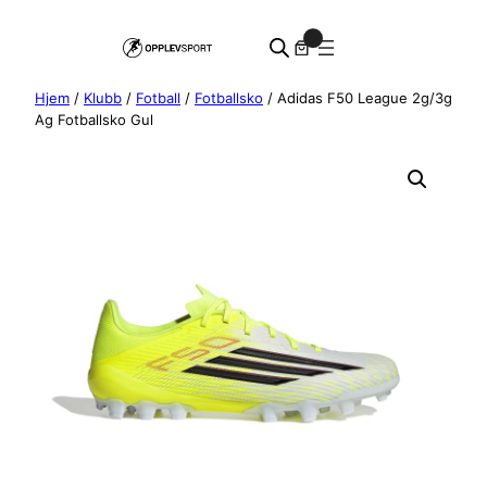
Hopp
0
til
innhold
Hjem
/
Klubb
/
Fotball
/
Fotballsko
/ Adidas F50 League 2g/3g
Ag Fotballsko Gul