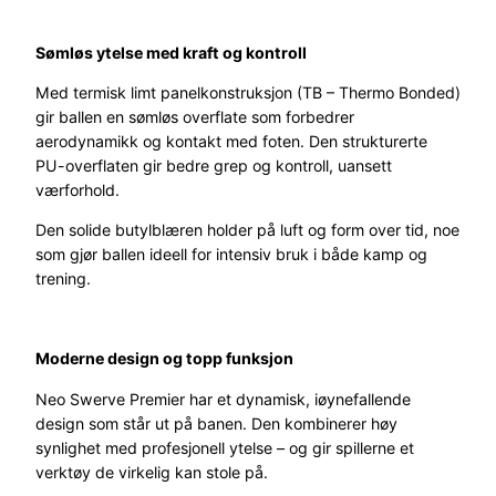
e
m
Sømløs ytelse med kraft og kontroll
i
e
Med termisk limt panelkonstruksjon (TB – Thermo Bonded)
r
gir ballen en sømløs overflate som forbedrer
F
aerodynamikk og kontakt med foten. Den strukturerte
q
PU-overflaten gir bedre grep og kontroll, uansett
T
værforhold.
b
Den solide butylblæren holder på luft og form over tid, noe
s
som gjør ballen ideell for intensiv bruk i både kamp og
t
trening.
r
5
a
n
Moderne design og topp funksjon
t
Neo Swerve Premier har et dynamisk, iøynefallende
a
design som står ut på banen. Den kombinerer høy
l
synlighet med profesjonell ytelse – og gir spillerne et
l
verktøy de virkelig kan stole på.