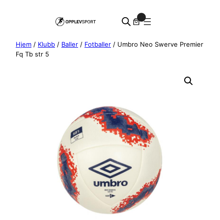
Hopp
0
til
innhold
Hjem
/
Klubb
/
Baller
/
Fotballer
/ Umbro Neo Swerve Premier
Fq Tb str 5