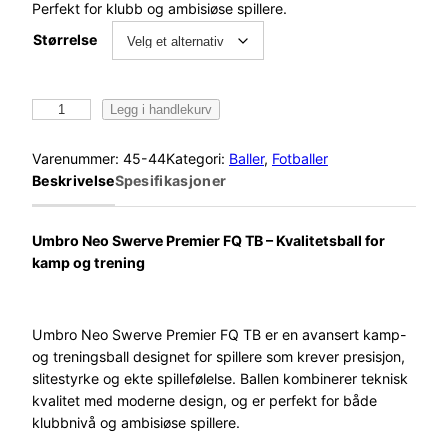
Perfekt for klubb og ambisiøse spillere.
Størrelse
U
Legg i handlekurv
m
b
Varenummer:
45-44
Kategori:
Baller
, 
Fotballer
r
Beskrivelse
Spesifikasjoner
o
N
e
Umbro Neo Swerve Premier FQ TB – Kvalitetsball for
o
kamp og trening
S
w
e
Umbro Neo Swerve Premier FQ TB er en avansert kamp-
r
og treningsball designet for spillere som krever presisjon,
v
slitestyrke og ekte spillefølelse. Ballen kombinerer teknisk
e
kvalitet med moderne design, og er perfekt for både
P
klubbnivå og ambisiøse spillere.
r