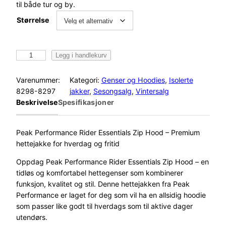
til både tur og by.
Størrelse
P
Legg i handlekurv
e
a
Varenummer:
Kategori:
Genser og Hoodies
, 
Isolerte
k
8298-8297
jakker
, 
Sesongsalg
, 
Vintersalg
P
Beskrivelse
Spesifikasjoner
e
r
f
Peak Performance Rider Essentials Zip Hood – Premium
o
hettejakke for hverdag og fritid
r
Oppdag Peak Performance Rider Essentials Zip Hood – en
m
tidløs og komfortabel hettegenser som kombinerer
a
funksjon, kvalitet og stil. Denne hettejakken fra Peak
n
Performance er laget for deg som vil ha en allsidig hoodie
c
som passer like godt til hverdags som til aktive dager
e
utendørs.
R