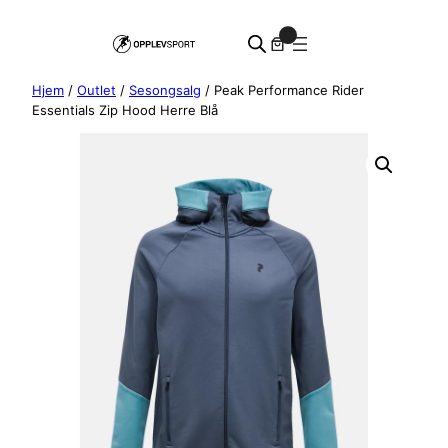
Hopp
0
til
innhold
Hjem
/
Outlet
/
Sesongsalg
/ Peak Performance Rider
Essentials Zip Hood Herre Blå