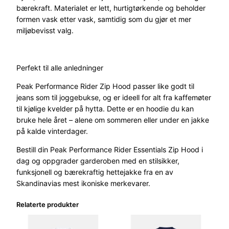
d
bærekraft. Materialet er lett, hurtigtørkende og beholder
H
formen vask etter vask, samtidig som du gjør et mer
e
miljøbevisst valg.
r
r
e
Perfekt til alle anledninger
B
l
Peak Performance Rider Zip Hood passer like godt til
å
jeans som til joggebukse, og er ideell for alt fra kaffemøter
a
til kjølige kvelder på hytta. Dette er en hoodie du kan
n
bruke hele året – alene om sommeren eller under en jakke
t
på kalde vinterdager.
a
l
Bestill din Peak Performance Rider Essentials Zip Hood i
l
dag
og oppgrader garderoben med en stilsikker,
funksjonell og bærekraftig
hettejakke
fra en av
Skandinavias mest ikoniske merkevarer.
Relaterte produkter