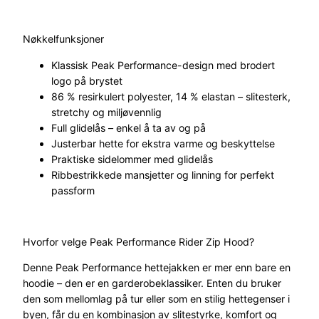
i
d
Nøkkelfunksjoner
e
r
Klassisk Peak Performance-design med brodert
E
logo på brystet
s
86 % resirkulert polyester, 14 % elastan – slitesterk,
s
stretchy og miljøvennlig
e
Full glidelås – enkel å ta av og på
n
Justerbar hette for ekstra varme og beskyttelse
t
Praktiske sidelommer med glidelås
i
Ribbestrikkede mansjetter og linning for perfekt
a
passform
l
s
Z
Hvorfor velge Peak Performance Rider Zip Hood?
i
p
Denne Peak Performance hettejakken er mer enn bare en
H
hoodie – den er en garderobeklassiker. Enten du bruker
o
den som mellomlag på tur eller som en stilig hettegenser i
o
byen, får du en kombinasjon av slitestyrke, komfort og